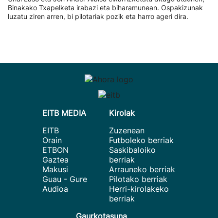
Binakako Txapelketa irabazi eta biharamunean. Ospakizunak
luzatu ziren arren, bi pilotariak pozik eta harro ageri dira.
EITB MEDIA
Kirolak
EITB
Zuzenean
Orain
Futboleko berriak
ETBON
Saskibaloiko
Gaztea
berriak
Makusi
Arrauneko berriak
Guau - Gure
Pilotako berriak
Audioa
Herri-kirolakeko
berriak
Gaurkotasuna