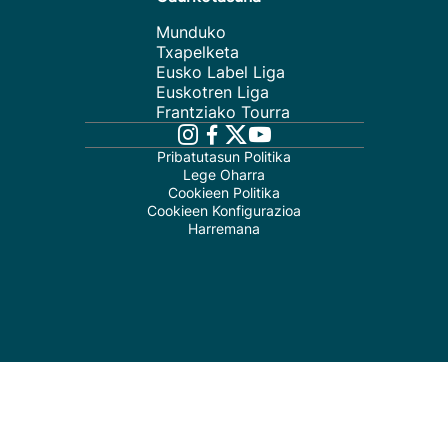
Munduko
Txapelketa
Eusko Label Liga
Euskotren Liga
Frantziako Tourra
Pribatutasun Politika
Lege Oharra
Cookieen Politika
Cookieen Konfigurazioa
Harremana