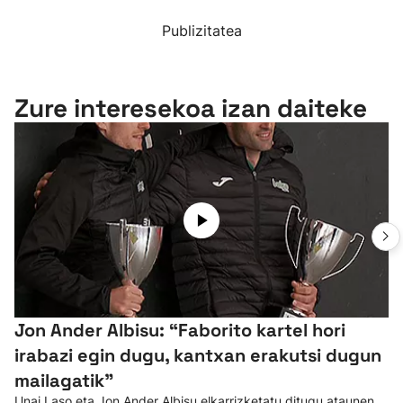
Publizitatea
Zure interesekoa izan daiteke
Jon Ander Albisu: “Faborito kartel hori
irabazi egin dugu, kantxan erakutsi dugun
mailagatik”
Unai Laso eta Jon Ander Albisu elkarrizketatu ditugu ataunen,