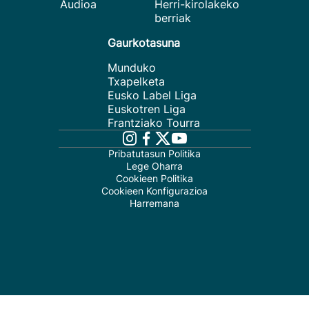
Audioa
Herri-kirolakeko
berriak
Gaurkotasuna
Munduko
Txapelketa
Eusko Label Liga
Euskotren Liga
Frantziako Tourra
Pribatutasun Politika
Lege Oharra
Cookieen Politika
Cookieen Konfigurazioa
Harremana