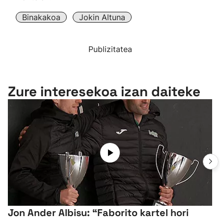
Binakakoa
Jokin Altuna
Publizitatea
Zure interesekoa izan daiteke
Jon Ander Albisu: “Faborito kartel hori