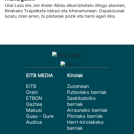
Unai Laso eta Jon Ander Albisu elkarrizketatu ditugu ataunen,
Binakako Txapelketa irabazi eta biharamunean. Ospakizunak
luzatu ziren arren, bi pilotariak pozik eta harro ageri dira.
EITB MEDIA
Kirolak
EITB
Zuzenean
Orain
Futboleko berriak
ETBON
Saskibaloiko
Gaztea
berriak
Makusi
Arrauneko berriak
Guau - Gure
Pilotako berriak
Audioa
Herri-kirolakeko
berriak