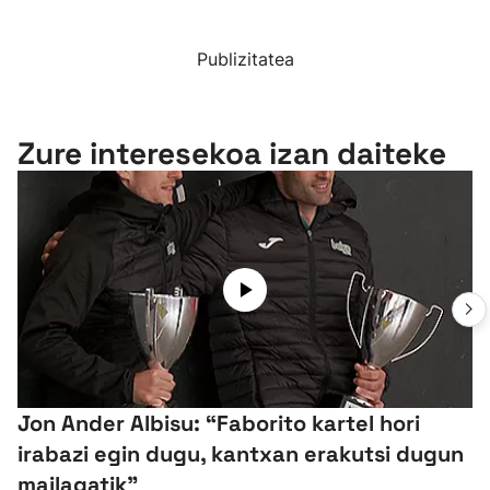
Publizitatea
Zure interesekoa izan daiteke
Jon Ander Albisu: “Faborito kartel hori
irabazi egin dugu, kantxan erakutsi dugun
mailagatik”