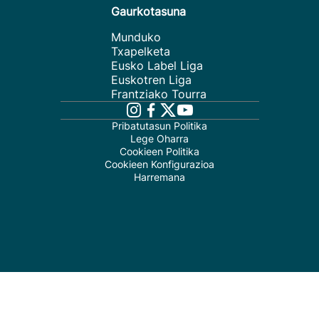
Gaurkotasuna
Munduko
Txapelketa
Eusko Label Liga
Euskotren Liga
Frantziako Tourra
Pribatutasun Politika
Lege Oharra
Cookieen Politika
Cookieen Konfigurazioa
Harremana