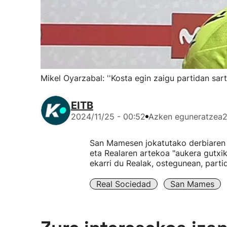
Mikel Oyarzabal: ''Kosta egin zaigu partidan sar
EITB
2024/11/25 - 00:52
Azken eguneratzea
2
San Mamesen jokatutako derbiaren o
eta Realaren artekoa "aukera gutxik
ekarri du Realak, ostegunean, parti
Real Sociedad
San Mames