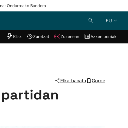
una: Ondarroako Bandera
EU
"Helmuga"
Klisk
Zuretzat
Zuzenean
Azken berriak
Klisk
Zuzenean
o
Zuretzat
Azken berria
Elkarbanatu
Gorde
 partidan