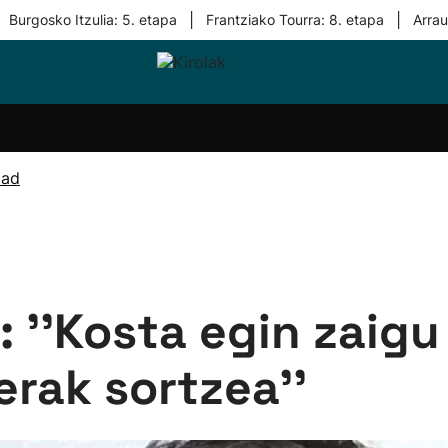
|
|
Burgosko Itzulia: 5. etapa
Frantziako Tourra: 8. etapa
Arra
i-
Eskubaloia
Kirolak
Atletismoa
Mendi-
Kirol
lak
360
lasterketak
gehiag
Taldeak
olaritza
Lehiaketak
Zuzenean
dad
i-
Kirol-
tzea
bideoak
l Herri
tira
: ''Kosta egin zaigu
erak sortzea''