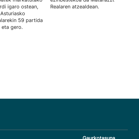
rdi igaro ostean,
Realaren atzealdean.
 Asturiasko
larekin 59 partida
 eta gero.
Gaurkotasuna