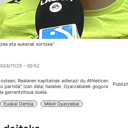
tzea eta aukerak sortzea''
024/11/25 - 00:52
stean, Realaren kapitainak adierazi du Athleticen
Publizi
o partida" izan dela; halaber, Oyarzabalek gogora
da garrantzitsua duela.
Euskal Derbia
Mikel Oyarzabal