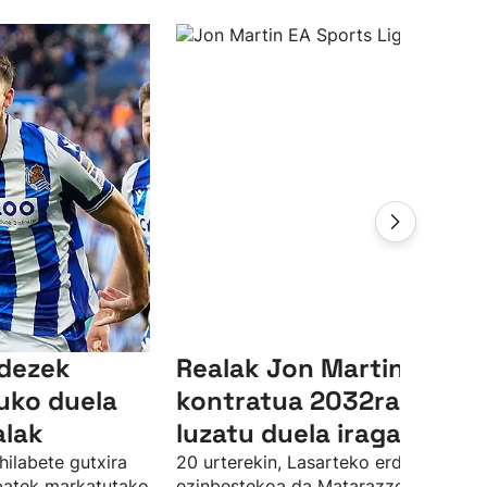
ndezek
Realak Jon Martinen
uko duela
kontratua 2032ra arte
alak
luzatu duela iragarri du
hilabete gutxira
20 urterekin, Lasarteko erdiko atzelar
 batek markatutako
ezinbestekoa da Matarazzorentzat