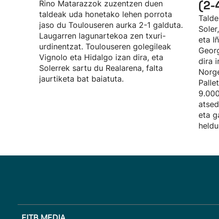
(2-
Rino Matarazzok zuzentzen duen
taldeak uda honetako lehen porrota
Talde
jaso du Toulouseren aurka 2-1 galduta.
Soler
Laugarren lagunartekoa zen txuri-
eta I
urdinentzat. Toulouseren golegileak
Georg
Vignolo eta Hidalgo izan dira, eta
dira 
Solerrek sartu du Realarena, falta
Norge
jaurtiketa bat baiatuta.
Palle
9.000
atsed
eta g
heldu
EITB MEDIA