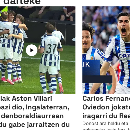
n daiteke
lak Aston Villari
Carlos Ferna
bazi dio, Ingalaterran,
Oviedon jokat
 denboraldiaurrean
iragarri du Re
du gabe jarraitzen du
Donostiara heldu eta 
belauneko lesio larri