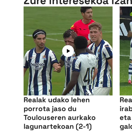
Zure interesekoa iza
Realak udako lehen
Rea
porrota jaso du
ira
Toulouseren aurkako
eta
lagunartekoan (2-1)
gal