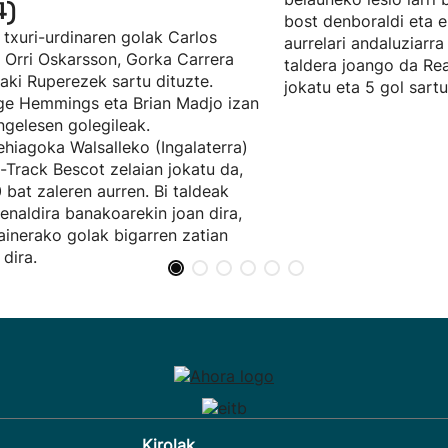
4)
bost denboraldi eta e
 txuri-urdinaren golak Carlos
aurrelari andaluziarra
, Orri Oskarsson, Gorka Carrera
taldera joango da Rea
ñaki Ruperezek sartu dituzte.
jokatu eta 5 gol sartu
e Hemmings eta Brian Madjo izan
ingelesen golegileak.
hiagoka Walsalleko (Ingalaterra)
t-Track Bescot zelaian jokatu da,
 bat zaleren aurren. Bi taldeak
enaldira banakoarekin joan dira,
ainerako golak bigarren zatian
 dira.
Kirolak