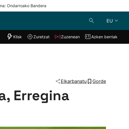
una: Ondarroako Bandera
EU
"Helmuga"
Klisk
Zuretzat
Zuzenean
Azken berriak
Klisk
Zuzenean
o
Zuretzat
Azken berria
Elkarbanatu
Gorde
a, Erregina