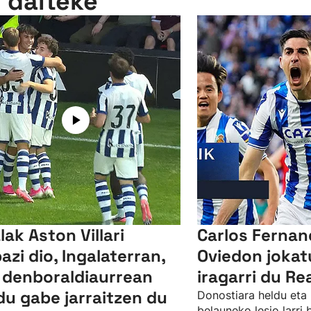
n daiteke
lak Aston Villari
Carlos Ferna
bazi dio, Ingalaterran,
Oviedon jokat
 denboraldiaurrean
iragarri du Re
du gabe jarraitzen du
Donostiara heldu eta 
belauneko lesio larri