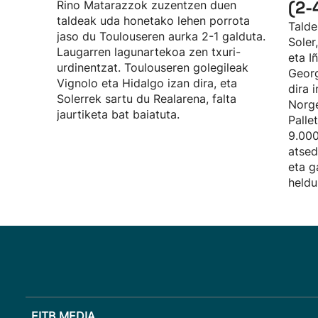
(2-
Rino Matarazzok zuzentzen duen
taldeak uda honetako lehen porrota
Talde
jaso du Toulouseren aurka 2-1 galduta.
Soler
Laugarren lagunartekoa zen txuri-
eta I
urdinentzat. Toulouseren golegileak
Georg
Vignolo eta Hidalgo izan dira, eta
dira 
Solerrek sartu du Realarena, falta
Norge
jaurtiketa bat baiatuta.
Palle
9.000
atsed
eta g
heldu
EITB MEDIA