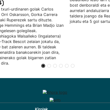
4)
bost denboraldi eta e
 txuri-urdinaren golak Carlos
aurrelari andaluziarra
, Orri Oskarsson, Gorka Carrera
taldera joango da Rea
ñaki Ruperezek sartu dituzte.
jokatu eta 5 gol sartu
e Hemmings eta Brian Madjo izan
ingelesen golegileak.
hiagoka Walsalleko (Ingalaterra)
t-Track Bescot zelaian jokatu da,
 bat zaleren aurren. Bi taldeak
enaldira banakoarekin joan dira,
ainerako golak bigarren zatian
 dira.
Kirolak