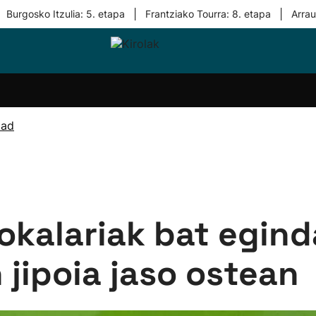
|
|
Burgosko Itzulia: 5. etapa
Frantziako Tourra: 8. etapa
Arra
i-
Eskubaloia
Kirolak
Atletismoa
Mendi-
Kirol
lak
360
lasterketak
gehiag
Taldeak
olaritza
Lehiaketak
Zuzenean
dad
i-
Kirol-
tzea
bideoak
l Herri
tira
okalariak bat egind
 jipoia jaso ostean