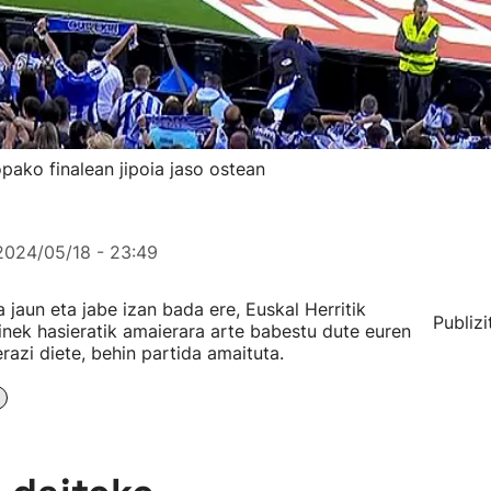
opako finalean jipoia jaso ostean
2024/05/18 - 23:49
 jaun eta jabe izan bada ere, Euskal Herritik
Publizi
inek hasieratik amaierara arte babestu dute euren
erazi diete, behin partida amaituta.