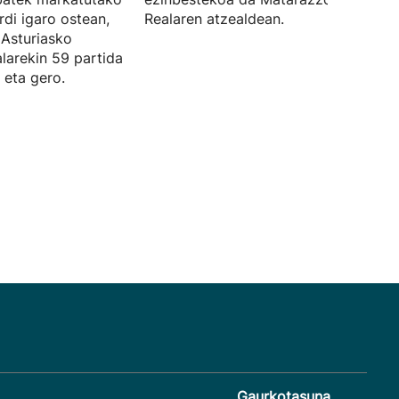
rdi igaro ostean,
Realaren atzealdean.
 Asturiasko
larekin 59 partida
 eta gero.
Gaurkotasuna