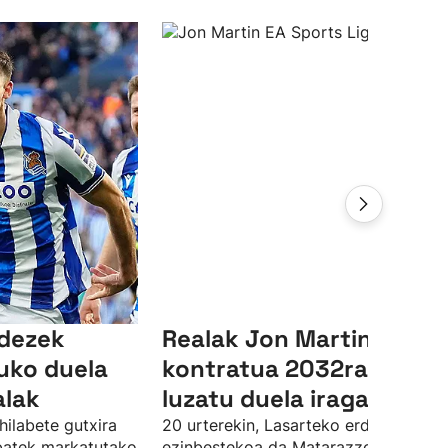
ndezek
Realak Jon Martinen
uko duela
kontratua 2032ra arte
alak
luzatu duela iragarri du
hilabete gutxira
20 urterekin, Lasarteko erdiko atzelar
 batek markatutako
ezinbestekoa da Matarazzorentzat