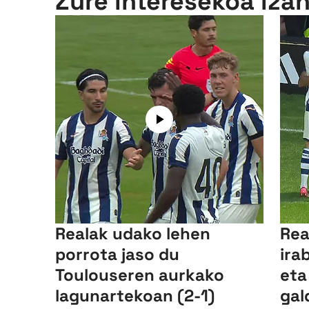
Zure interesekoa iza
Realak udako lehen
Rea
porrota jaso du
ira
Toulouseren aurkako
eta
lagunartekoan (2-1)
gal