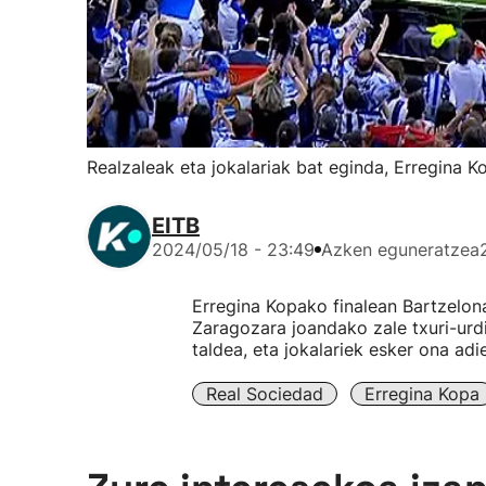
Realzaleak eta jokalariak bat eginda, Erregina K
EITB
2024/05/18 - 23:49
Azken eguneratzea
Erregina Kopako finalean Bartzelona
Zaragozara joandako zale txuri-urd
taldea, eta jokalariek esker ona adi
Real Sociedad
Erregina Kopa