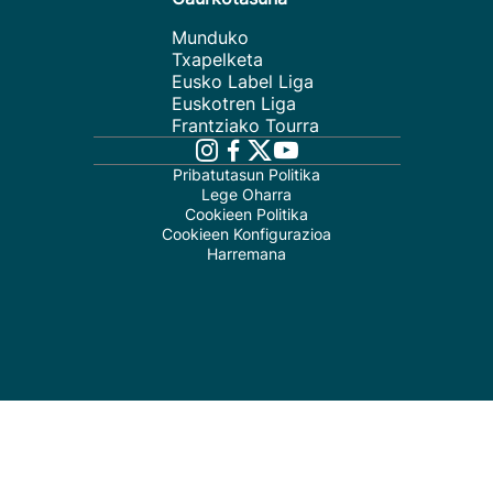
Munduko
Txapelketa
Eusko Label Liga
Euskotren Liga
Frantziako Tourra
Pribatutasun Politika
Lege Oharra
Cookieen Politika
Cookieen Konfigurazioa
Harremana