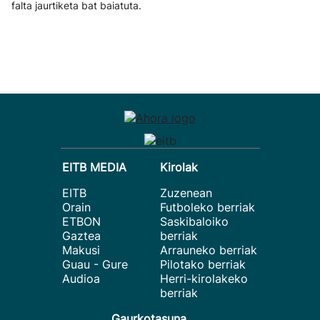
falta jaurtiketa bat baiatuta.
EITB MEDIA
Kirolak
EITB
Zuzenean
Orain
Futboleko berriak
ETBON
Saskibaloiko
Gaztea
berriak
Makusi
Arrauneko berriak
Guau - Gure
Pilotako berriak
Audioa
Herri-kirolakeko
berriak
Gaurkotasuna