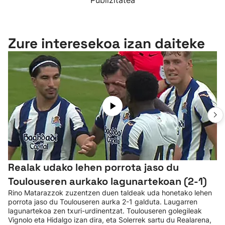
Publizitatea
Zure interesekoa izan daiteke
Realak udako lehen porrota jaso du
Toulouseren aurkako lagunartekoan (2-1)
Rino Matarazzok zuzentzen duen taldeak uda honetako lehen
porrota jaso du Toulouseren aurka 2-1 galduta. Laugarren
lagunartekoa zen txuri-urdinentzat. Toulouseren golegileak
Vignolo eta Hidalgo izan dira, eta Solerrek sartu du Realarena,