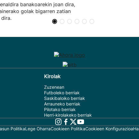
enaldira banakoarekin joan dira,
ainerako golak bigarren zatian
 dira.
Kirolak
Zuzenean
Futboleko berriak
Saskibaloiko berriak
Arrauneko berriak
Pilotako berriak
Herri-kirolakeko berriak
asun Politika
Lege Oharra
Cookieen Politika
Cookieen Konfigurazioa
Ha