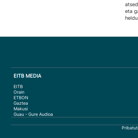
atsed
eta g
heldu
EITB MEDIA
EITB
Orain
ETBON
Gaztea
Makusi
Guau - Gure Audioa
Pribatut