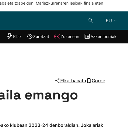
abaleta txapeldun, Mariezkurrenaren lesioak finala eten
EU
"Helmuga"
Klisk
Zuretzat
Zuzenean
Azken berriak
Klisk
Zuzenean
o
Zuretzat
Azken berria
Elkarbanatu
Gorde
maila emango
koako klubean 2023-24 denboraldian. Jokalariak