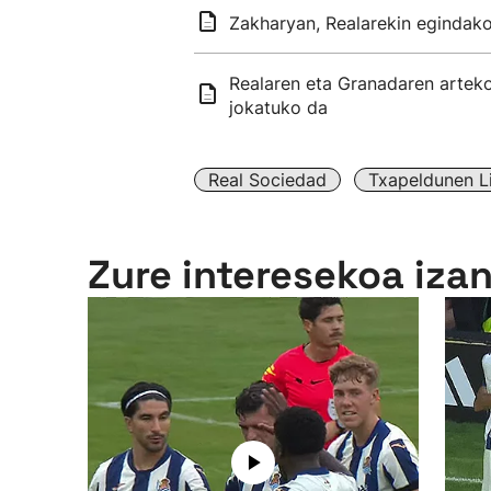
Zakharyan, Realarekin egindak
Realaren eta Granadaren arteko 
jokatuko da
Real Sociedad
Txapeldunen L
Zure interesekoa iza