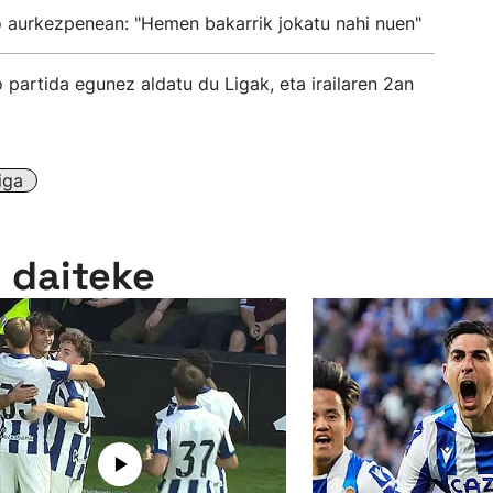
o aurkezpenean: "Hemen bakarrik jokatu nahi nuen"
partida egunez aldatu du Ligak, eta irailaren 2an
iga
n daiteke