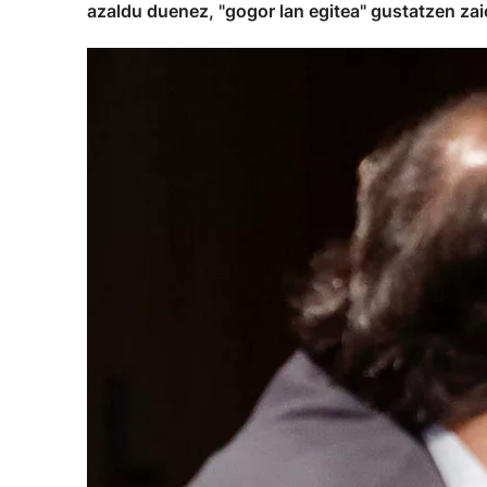
azaldu duenez, "gogor lan egitea" gustatzen zai