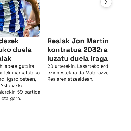
ndezek
Realak Jon Martinen
uko duela
kontratua 2032ra arte
alak
luzatu duela iragarri du
hilabete gutxira
20 urterekin, Lasarteko erdiko atzelar
 batek markatutako
ezinbestekoa da Matarazzorentzat
rdi igaro ostean,
Realaren atzealdean.
 Asturiasko
larekin 59 partida
 eta gero.