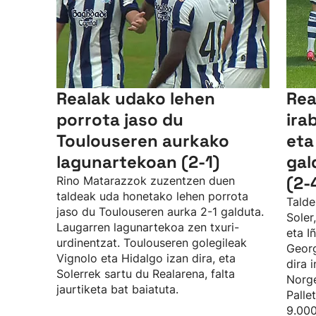
Realak udako lehen
Rea
porrota jaso du
ira
Toulouseren aurkako
eta
lagunartekoan (2-1)
gal
(2-
Rino Matarazzok zuzentzen duen
taldeak uda honetako lehen porrota
Talde
jaso du Toulouseren aurka 2-1 galduta.
Soler
Laugarren lagunartekoa zen txuri-
eta I
urdinentzat. Toulouseren golegileak
Georg
Vignolo eta Hidalgo izan dira, eta
dira 
Solerrek sartu du Realarena, falta
Norge
jaurtiketa bat baiatuta.
Palle
9.000