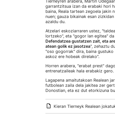
Tierneyren arabera, Martin Odegaard
garrantzitsua izan da erabaki hori h
baina, Reala tartean zegoela jakin 
nuen; gauza bikainak esan zizkidan k
azaldu du.
Atzelari eskoziarraren ustez, "tald
lortzeko", eta "gogor lan egitea" d
Defendatzea gustatzen zait, eta are
atean golik ez jasotzea
", zehaztu 
"oso gogorrak" dira, baina gustuko d
askoz ere hobeak direlako".
Horren arabera, "erabat prest" dag
entrenatzaileak hala erabakiz gero.
Lagapena amaitutakoan Realean jarr
futbolean zaila dela jakitea zer ge
Donostian, eta ez dut etorkizuna bu
Kieran Tierneyk Realean jokatu