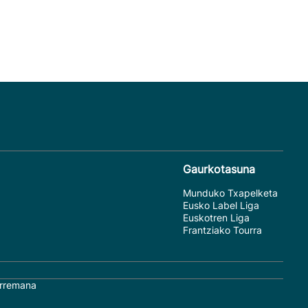
Gaurkotasuna
Munduko Txapelketa
Eusko Label Liga
Euskotren Liga
Frantziako Tourra
rremana