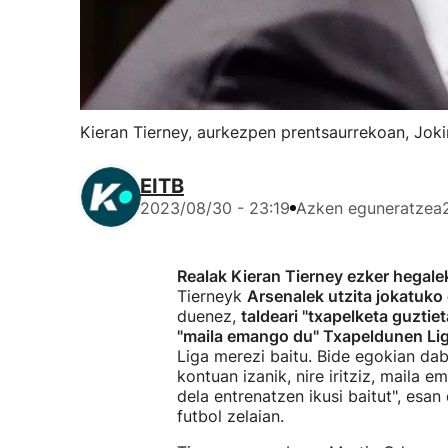
Kieran Tierney, aurkezpen prentsaurrekoan, Jok
EITB
2023/08/30 - 23:19
Azken eguneratzea
Realak Kieran Tierney ezker hegale
Tierneyk
Arsenalek utzita jokatuko
duenez,
taldeari "txapelketa guztie
"maila emango du" Txapeldunen Li
Liga merezi baitu. Bide egokian dab
kontuan izanik, nire iritziz, maila
dela entrenatzen ikusi baitut", esan
futbol zelaian.