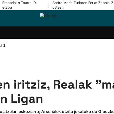
Frantziako Tourra: 9.
Andre Maria Zuriaren Feria: Zabala-Z
|
etapa
ostean
i-
Eskubaloia
Kirolak
Atletismoa
Mendi-
Kirol
lak
360
lasterketak
gehiag
Taldeak
olaritza
Lehiaketak
Zuzenean
dad
i-
Kirol-
tzea
bideoak
l Herri
tira
en iritziz, Realak "
n Ligan
 atzelari eskoziarra; Arsenalek utzita jokatuko du Gipuz