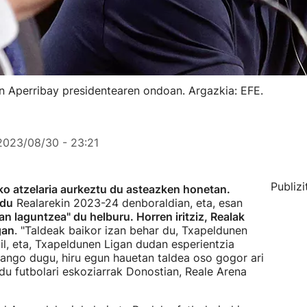
in Aperribay presidentearen ondoan. Argazkia: EFE.
2023/08/30 - 23:21
Publizi
ko atzelaria aurkeztu du asteazken honetan.
 du
Realarekin 2023-24 denboraldian, eta, esan
tan laguntzea" du helburu. Horren iritziz, Realak
gan
. "Taldeak baikor izan behar du, Txapeldunen
il, eta, Txapeldunen Ligan dudan esperientzia
 emango dugu, hiru egun hauetan taldea oso gogor ari
 du futbolari eskoziarrak Donostian, Reale Arena