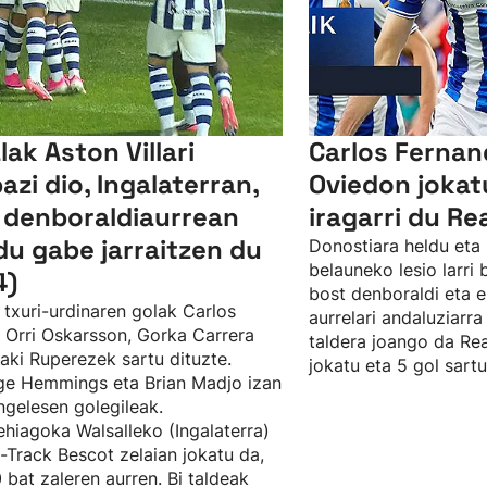
lak Aston Villari
Carlos Ferna
bazi dio, Ingalaterran,
Oviedon jokat
 denboraldiaurrean
iragarri du Re
du gabe jarraitzen du
Donostiara heldu eta 
belauneko lesio larri
4)
bost denboraldi eta e
 txuri-urdinaren golak Carlos
aurrelari andaluziarra
, Orri Oskarsson, Gorka Carrera
taldera joango da Rea
ñaki Ruperezek sartu dituzte.
jokatu eta 5 gol sartu
e Hemmings eta Brian Madjo izan
ingelesen golegileak.
hiagoka Walsalleko (Ingalaterra)
t-Track Bescot zelaian jokatu da,
 bat zaleren aurren. Bi taldeak