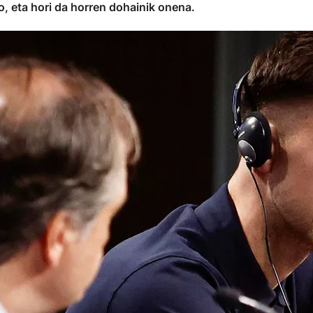
o, eta hori da horren dohainik onena.