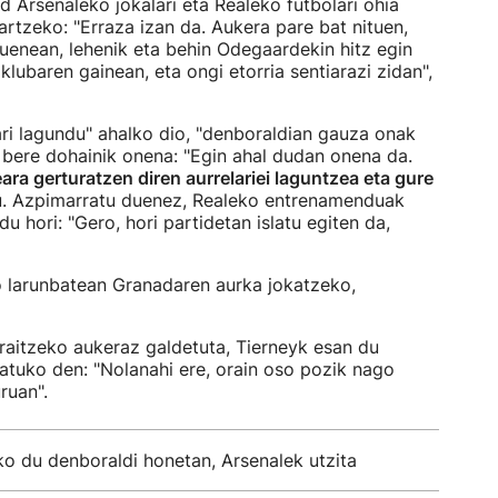
 Arsenaleko jokalari eta Realeko futbolari ohia
artzeko: "Erraza izan da. Aukera pare bat nituen,
nuenean, lehenik eta behin Odegaardekin hitz egin
lubaren gainean, eta ongi etorria sentiarazi zidan",
eari lagundu" ahalko dio, "denboraldian gauza onak
a bere dohainik onena: "Egin ahal dudan onena da.
ara gerturatzen diren aurrelariei laguntzea eta gure
du. Azpimarratu duenez, Realeko entrenamenduak
u hori: "Gero, hori partidetan islatu egiten da,
o larunbatean Granadaren aurka jokatzeko,
aitzeko aukeraz galdetuta, Tierneyk esan du
rtatuko den: "Nolanahi ere, orain oso pozik nago
ruan".
ko du denboraldi honetan, Arsenalek utzita