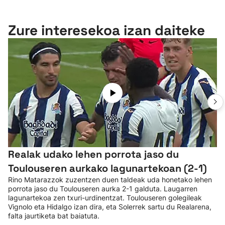
Zure interesekoa izan daiteke
Realak udako lehen porrota jaso du
Toulouseren aurkako lagunartekoan (2-1)
Rino Matarazzok zuzentzen duen taldeak uda honetako lehen
porrota jaso du Toulouseren aurka 2-1 galduta. Laugarren
lagunartekoa zen txuri-urdinentzat. Toulouseren golegileak
Vignolo eta Hidalgo izan dira, eta Solerrek sartu du Realarena,
falta jaurtiketa bat baiatuta.