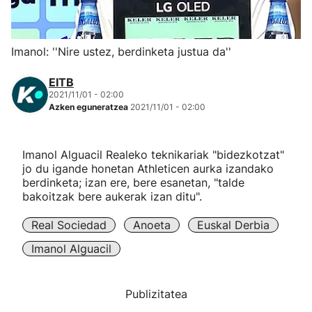
Herri-kirolak
Imanol: ''Nire ustez, berdinketa justua da''
Eskubaloia
EITB
2021/11/01 - 02:00
Kirolak 360
Azken eguneratzea
2021/11/01 - 02:00
Atletismoa
Imanol Alguacil Realeko teknikariak "bidezkotzat"
jo du igande honetan Athleticen aurka izandako
Mendi-lasterketak
berdinketa; izan ere, bere esanetan, "talde
bakoitzak bere aukerak izan ditu".
Kirol gehiago
Real Sociedad
Anoeta
Euskal Derbia
Imanol Alguacil
"Helmuga"
Publizitatea