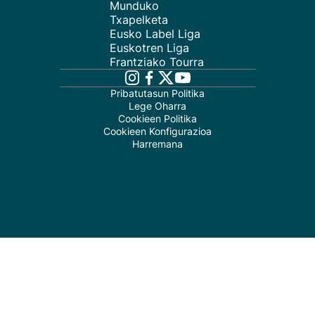
Munduko
Txapelketa
Eusko Label Liga
Euskotren Liga
Frantziako Tourra
Pribatutasun Politika
Lege Oharra
Cookieen Politika
Cookieen Konfigurazioa
Harremana