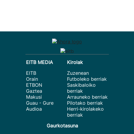
EITB MEDIA
Kirolak
EITB
Zuzenean
Orain
Futboleko berriak
ETBON
Saskibaloiko
Gaztea
berriak
Makusi
Arrauneko berriak
Guau - Gure
Pilotako berriak
Audioa
Herri-kirolakeko
berriak
Gaurkotasuna