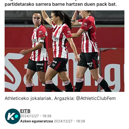
partidetarako sarrera barne hartzen duen pack bat.
Herri-kirolak
Eskubaloia
Kirolak 360
Atletismoa
Mendi-lasterketak
Kirol gehiago
Athleticeko jokalariak. Argazkia: @AthleticClubFem
"Helmuga"
EITB
2024/12/27 - 18:38
Azken eguneratzea
2024/12/27 - 18:38