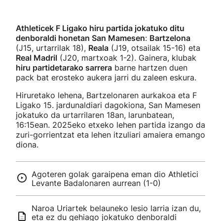
Athleticek F Ligako hiru partida jokatuko ditu
denboraldi honetan San Mamesen
:
Bartzelona
(J15, urtarrilak 18),
Reala
(J19, otsailak 15-16) eta
Real Madril
(J20, martxoak 1-2). Gainera, klubak
hiru partidetarako sarrera
barne hartzen duen
pack bat erosteko aukera jarri du zaleen eskura.
Hiruretako lehena, Bartzelonaren aurkakoa eta F
Ligako 15. jardunaldiari dagokiona, San Mamesen
jokatuko da urtarrilaren 18an, larunbatean,
16:15ean. 2025eko etxeko lehen partida izango da
zuri-gorrientzat eta lehen itzuliari amaiera emango
diona.
Agoteren golak garaipena eman dio Athletici
Levante Badalonaren aurrean (1-0)
Naroa Uriartek belauneko lesio larria izan du,
eta ez du gehiago jokatuko denboraldi