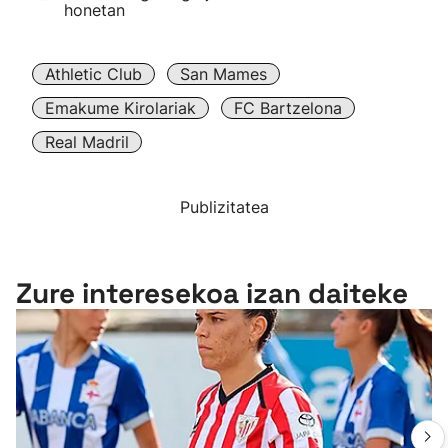
honetan
Athletic Club
San Mames
Emakume Kirolariak
FC Bartzelona
Real Madril
Publizitatea
Zure interesekoa izan daiteke