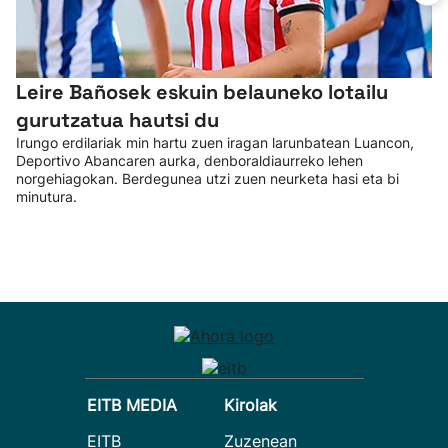
Leire Bañosek eskuin belauneko lotailu
gurutzatua hautsi du
Irungo erdilariak min hartu zuen iragan larunbatean Luancon,
Deportivo Abancaren aurka, denboraldiaurreko lehen
norgehiagokan. Berdegunea utzi zuen neurketa hasi eta bi
minutura.
EITB MEDIA
Kirolak
EITB
Zuzenean