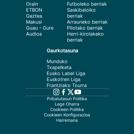
Orain
Futboleko berriak
ETBON
Saskibaloiko
Gaztea
berriak
Makusi
Arrauneko berriak
Guau - Gure
Pilotako berriak
Audioa
Herri-kirolakeko
berriak
Gaurkotasuna
Munduko
Txapelketa
Eusko Label Liga
Euskotren Liga
Frantziako Tourra
Pribatutasun Politika
Lege Oharra
Cookieen Politika
Cookieen Konfigurazioa
Harremana