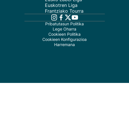
Euskotren Liga
Frantziako Tourra
Pribatutasun Politika
Lege Oharra
Cookieen Politika
Cookieen Konfigurazioa
Harremana