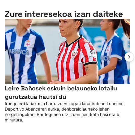
Zure interesekoa izan daiteke
Leire Bañosek eskuin belauneko lotailu
gurutzatua hautsi du
Irungo erdilariak min hartu zuen iragan larunbatean Luancon,
Deportivo Abancaren aurka, denboraldiaurreko lehen
norgehiagokan. Berdegunea utzi zuen neurketa hasi eta bi
minutura.