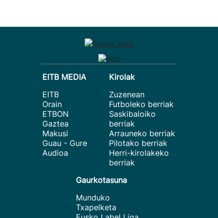
EITB MEDIA
Kirolak
EITB
Zuzenean
Orain
Futboleko berriak
ETBON
Saskibaloiko
Gaztea
berriak
Makusi
Arrauneko berriak
Guau - Gure
Pilotako berriak
Audioa
Herri-kirolakeko
berriak
Gaurkotasuna
Munduko
Txapelketa
Eusko Label Liga