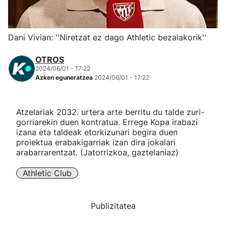
Herri-kirolak
Dani Vivian: ''Niretzat ez dago Athletic bezalakorik''
Eskubaloia
OTROS
2024/06/01 - 17:22
Kirolak 360
Azken eguneratzea
2024/06/01 - 17:22
Atletismoa
Atzelariak 2032. urtera arte berritu du talde zuri-
gorriarekin duen kontratua. Errege Kopa irabazi
Mendi-lasterketak
izana eta taldeak etorkizunari begira duen
proiektua erabakigarriak izan dira jokalari
arabarrarentzat. (Jatorrizkoa, gaztelaniaz)
Kirol gehiago
Athletic Club
"Helmuga"
Publizitatea