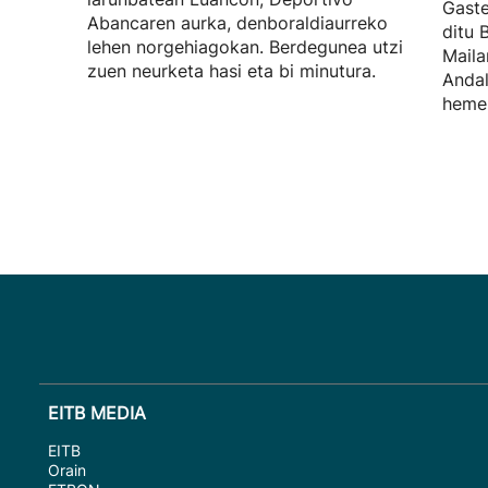
Gaste
Abancaren aurka, denboraldiaurreko
ditu 
lehen norgehiagokan. Berdegunea utzi
Maila
zuen neurketa hasi eta bi minutura.
Andal
hemen
EITB MEDIA
EITB
Orain