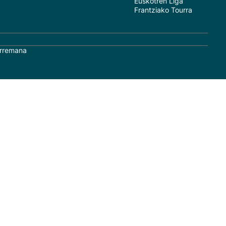
Euskotren Liga
Frantziako Tourra
rremana