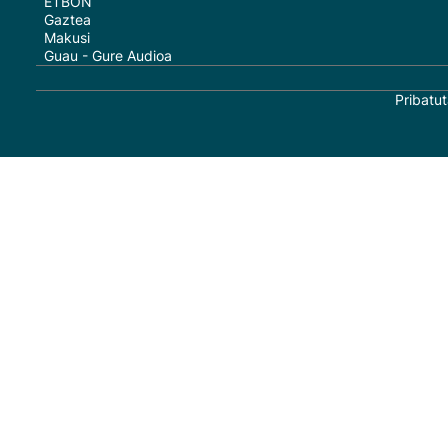
ETBON
Gaztea
Makusi
Guau - Gure Audioa
Pribatut