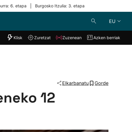
|
urra: 6. etapa
Burgosko Itzulia: 3. etapa
EU
"Helmuga"
Klisk
Zuretzat
Zuzenean
Azken berriak
Klisk
Zuzenean
o
Zuretzat
Azken berria
Elkarbanatu
Gorde
eneko 12