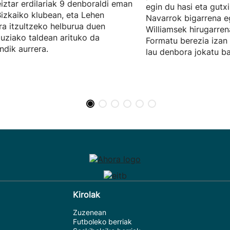
iztar erdilariak 9 denboraldi eman
egin du hasi eta gutx
Bizkaiko klubean, eta Lehen
Navarrok bigarrena eg
ra itzultzeko helburua duen
Williamsek hirugarre
uziako taldean arituko da
Formatu berezia izan 
dik aurrera.
lau denbora jokatu bai
Kirolak
Zuzenean
Futboleko berriak