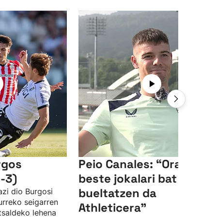
rgos
Peio Canales: “Orain
-3)
beste jokalari bat
bueltatzen da
azi dio Burgosi
urreko seigarren
Athleticera”
tsaldeko lehena