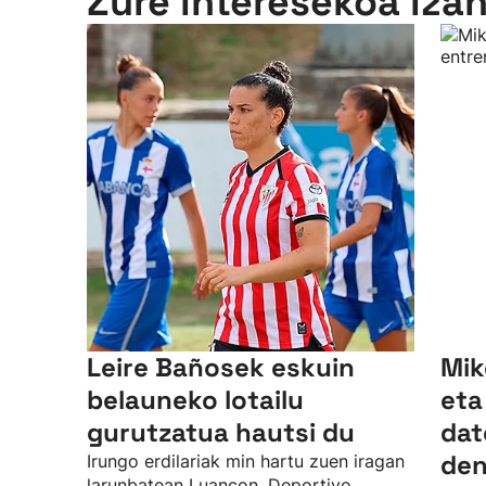
Zure interesekoa iza
Leire Bañosek eskuin
Mik
belauneko lotailu
eta
gurutzatua hautsi du
dat
den
Irungo erdilariak min hartu zuen iragan
larunbatean Luancon, Deportivo