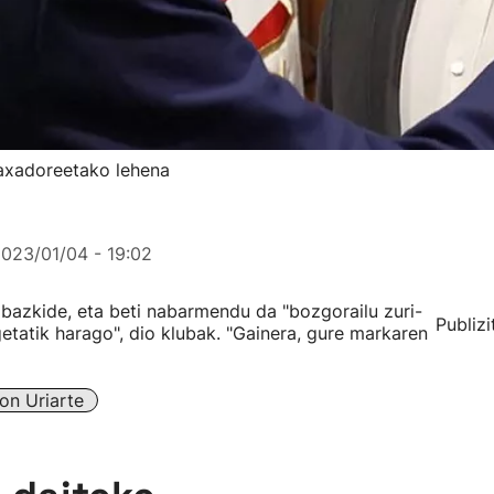
baxadoreetako lehena
023/01/04 - 19:02
o bazkide, eta beti nabarmendu da "bozgorailu zuri-
Publizi
getatik harago", dio klubak. "Gainera, gure markaren
on Uriarte