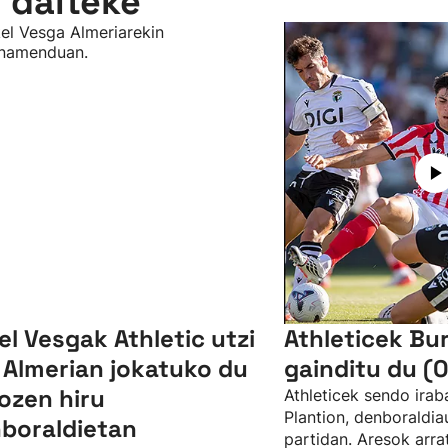
n daiteke
el Vesgak Athletic utzi
Athleticek Bu
 Almerian jokatuko du
gainditu du (0
ozen hiru
Athleticek sendo irab
Plantion, denboraldia
boraldietan
partidan. Aresok arra