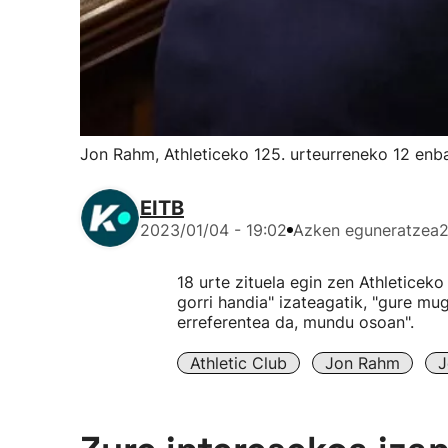
Jon Rahm, Athleticeko 125. urteurreneko 12 en
EITB
2023/01/04 - 19:02
Azken eguneratzea
2
18 urte zituela egin zen Athleticek
gorri handia" izateagatik, "gure mu
erreferentea da, mundu osoan".
Athletic Club
Jon Rahm
J