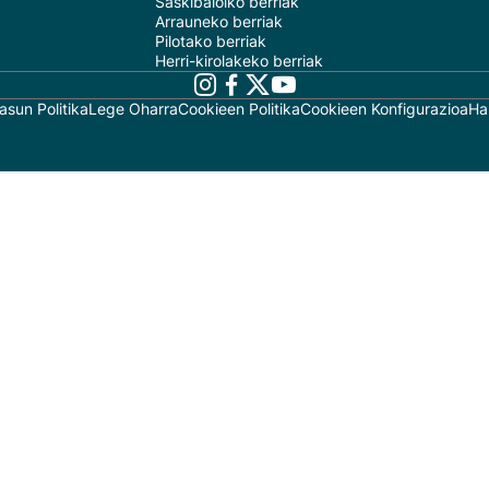
Saskibaloiko berriak
Arrauneko berriak
Pilotako berriak
Herri-kirolakeko berriak
asun Politika
Lege Oharra
Cookieen Politika
Cookieen Konfigurazioa
Ha