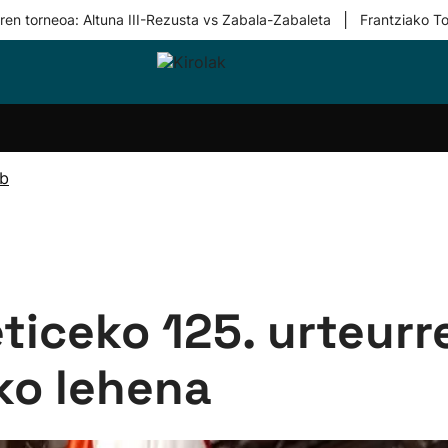
|
ren torneoa: Altuna III-Rezusta vs Zabala-Zabaleta
Frantziako To
i-
Eskubaloia
Kirolak
Atletismoa
Mendi-
Kirol
lak
360
lasterketak
gehiag
Taldeak
olaritza
Lehiaketak
Zuzenean
ub
i-
Kirol-
tzea
bideoak
l Herri
tira
ticeko 125. urteurr
ko lehena