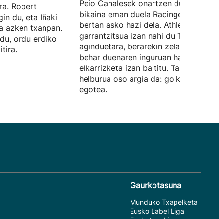
Peio Canalesek onartzen du urte
ira. Robert
bikaina eman duela Racingen utzita, e
in du, eta Iñaki
bertan asko hazi dela. Athleticen
na azken txanpan.
garrantzitsua izan nahi du Terzicen
du, ordu erdiko
aginduetara, berarekin zelaian egin
tira.
behar duenaren inguruan hainbat
elkarrizketa izan baititu. Taldearen
helburua oso argia da: goiko postuet
egotea.
Gaurkotasuna
Munduko Txapelketa
Eusko Label Liga