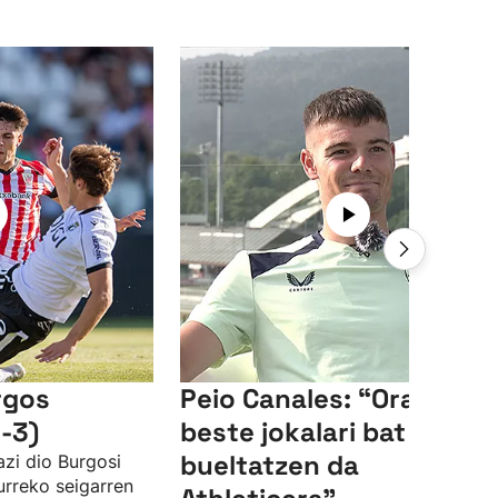
rgos
Peio Canales: “Orain
-3)
beste jokalari bat
bueltatzen da
azi dio Burgosi
urreko seigarren