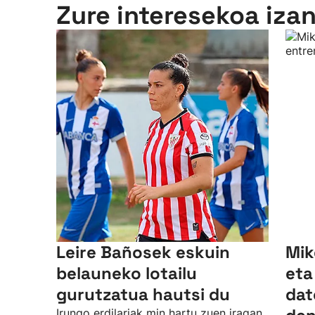
Zure interesekoa iza
Leire Bañosek eskuin
Mik
belauneko lotailu
eta
gurutzatua hautsi du
dat
Irungo erdilariak min hartu zuen iragan