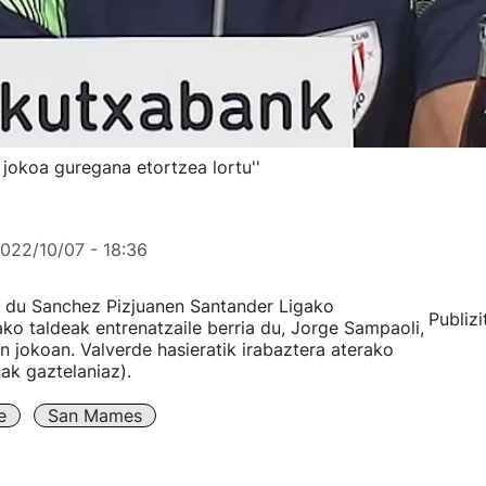
 jokoa guregana etortzea lortu''
022/10/07 - 18:36
ko du Sanchez Pizjuanen Santander Ligako
Publizi
ako taldeak entrenatzaile berria du, Jorge Sampaoli,
n jokoan. Valverde hasieratik irabaztera aterako
ak gaztelaniaz).
e
San Mames