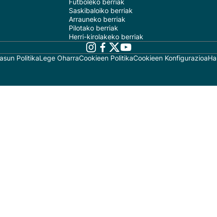
Futboleko berriak
Saskibaloiko berriak
Arrauneko berriak
Pilotako berriak
Herri-kirolakeko berriak
asun Politika
Lege Oharra
Cookieen Politika
Cookieen Konfigurazioa
Ha