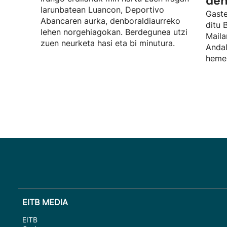
den
larunbatean Luancon, Deportivo
Gaste
Abancaren aurka, denboraldiaurreko
ditu 
lehen norgehiagokan. Berdegunea utzi
Maila
zuen neurketa hasi eta bi minutura.
Andal
hemen
EITB MEDIA
EITB