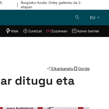
5.
Burgosko Itzulia: Onley gailendu da 2.
|
etapan
EU
"Helmuga"
Klisk
Zuretzat
Zuzenean
Azken berriak
Klisk
Zuzenean
o
Zuretzat
Azken berria
Elkarbanatu
Gorde
har ditugu eta