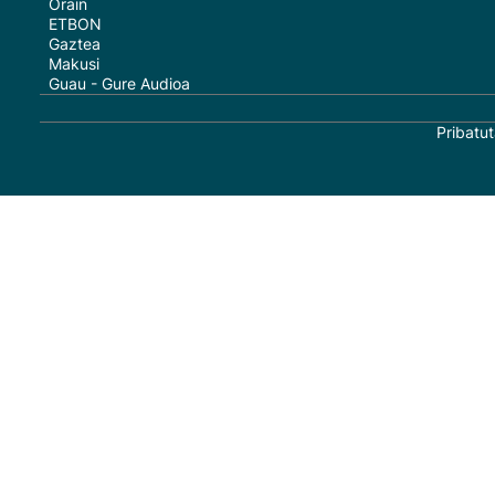
Orain
ETBON
Gaztea
Makusi
Guau - Gure Audioa
Pribatut