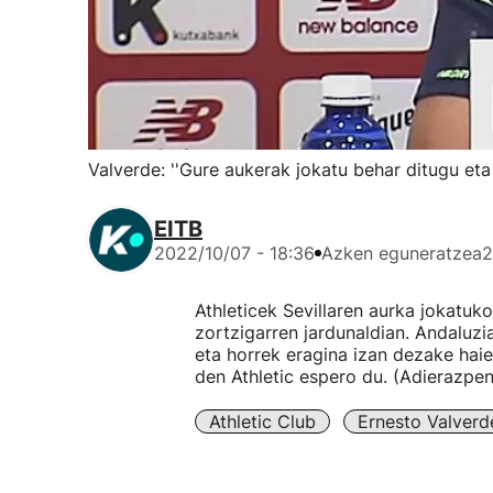
Valverde: ''Gure aukerak jokatu behar ditugu eta
EITB
2022/10/07 - 18:36
Azken eguneratzea
2
Athleticek Sevillaren aurka jokatu
zortzigarren jardunaldian. Andaluzi
eta horrek eragina izan dezake haie
den Athletic espero du. (Adierazpen
Athletic Club
Ernesto Valverd