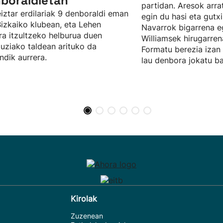
boraldietan
partidan. Aresok arra
iztar erdilariak 9 denboraldi eman
egin du hasi eta gutx
Bizkaiko klubean, eta Lehen
Navarrok bigarrena eg
ra itzultzeko helburua duen
Williamsek hirugarre
uziako taldean arituko da
Formatu berezia izan 
dik aurrera.
lau denbora jokatu bai
Kirolak
Zuzenean