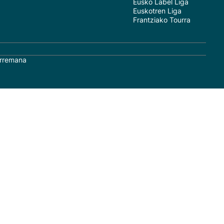
Eusko Label Liga
Euskotren Liga
Frantziako Tourra
rremana