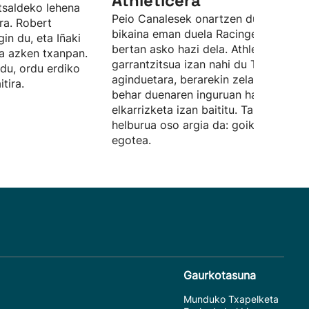
Athleticera”
tsaldeko lehena
Peio Canalesek onartzen du urte
ira. Robert
bikaina eman duela Racingen utzita, e
in du, eta Iñaki
bertan asko hazi dela. Athleticen
na azken txanpan.
garrantzitsua izan nahi du Terzicen
du, ordu erdiko
aginduetara, berarekin zelaian egin
tira.
behar duenaren inguruan hainbat
elkarrizketa izan baititu. Taldearen
helburua oso argia da: goiko postuet
egotea.
Gaurkotasuna
Munduko Txapelketa