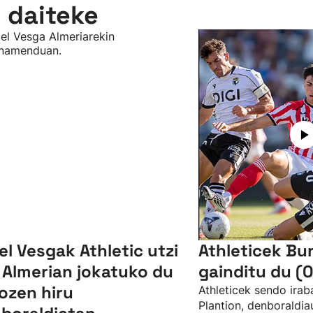
n daiteke
el Vesgak Athletic utzi
Athleticek Bu
 Almerian jokatuko du
gainditu du (0
ozen hiru
Athleticek sendo irab
Plantion, denboraldia