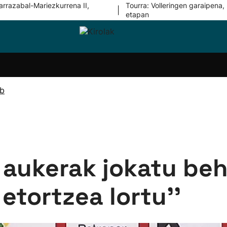
arrazabal-Mariezkurrena II,
Tourra: Volleringen garaipena, 
|
etapan
i-
Eskubaloia
Kirolak
Atletismoa
Mendi-
Kirol
lak
360
lasterketak
gehiag
Taldeak
olaritza
Lehiaketak
Zuzenean
ub
i-
Kirol-
tzea
bideoak
l Herri
tira
e aukerak jokatu be
etortzea lortu''