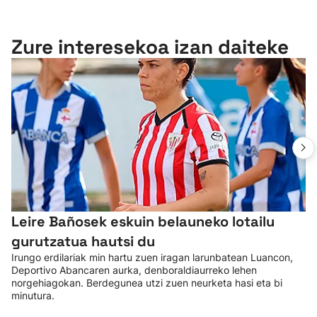
Zure interesekoa izan daiteke
Leire Bañosek eskuin belauneko lotailu
gurutzatua hautsi du
Irungo erdilariak min hartu zuen iragan larunbatean Luancon,
Deportivo Abancaren aurka, denboraldiaurreko lehen
norgehiagokan. Berdegunea utzi zuen neurketa hasi eta bi
minutura.