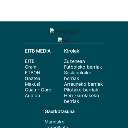
EITB MEDIA
Kirolak
EITB
Zuzenean
Orain
Futboleko berriak
ETBON
Saskibaloiko
Gaztea
berriak
Makusi
Arrauneko berriak
Guau - Gure
Pilotako berriak
Audioa
Herri-kirolakeko
berriak
Gaurkotasuna
Munduko
Txapelketa