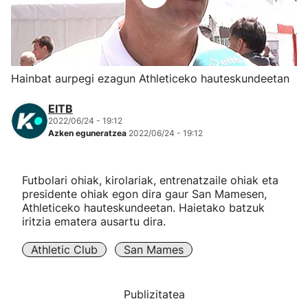
Herri-kirolak
Eskubaloia
Hainbat aurpegi ezagun Athleticeko hauteskundeetan
Kirolak 360
EITB
2022/06/24 - 19:12
Azken eguneratzea
2022/06/24 - 19:12
Atletismoa
Mendi-lasterketak
Futbolari ohiak, kirolariak, entrenatzaile ohiak eta
presidente ohiak egon dira gaur San Mamesen,
Athleticeko hauteskundeetan. Haietako batzuk
Kirol gehiago
iritzia ematera ausartu dira.
"Helmuga"
Athletic Club
San Mames
Publizitatea