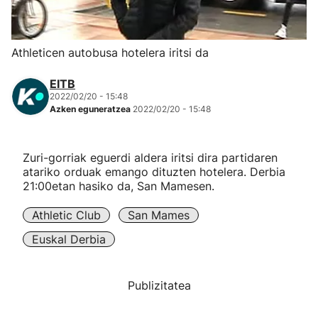
Herri-kirolak
Athleticen autobusa hotelera iritsi da
Eskubaloia
EITB
2022/02/20 - 15:48
Kirolak 360
Azken eguneratzea
2022/02/20 - 15:48
Atletismoa
Zuri-gorriak eguerdi aldera iritsi dira partidaren
atariko orduak emango dituzten hotelera. Derbia
Mendi-lasterketak
21:00etan hasiko da, San Mamesen.
Athletic Club
San Mames
Kirol gehiago
Euskal Derbia
"Helmuga"
Publizitatea