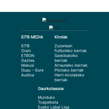
EITB MEDIA
Kirolak
EITB
Zuzenean
Orain
Futboleko berriak
ETBON
Saskibaloiko
Gaztea
berriak
Makusi
Arrauneko berriak
Guau - Gure
Pilotako berriak
Audioa
Herri-kirolakeko
berriak
Gaurkotasuna
Munduko
Txapelketa
Eusko Label Liga