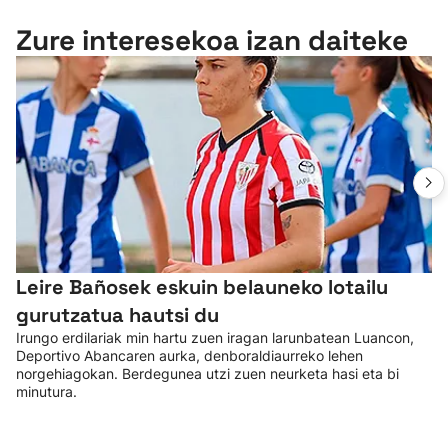
Zure interesekoa izan daiteke
Leire Bañosek eskuin belauneko lotailu
gurutzatua hautsi du
Irungo erdilariak min hartu zuen iragan larunbatean Luancon,
Deportivo Abancaren aurka, denboraldiaurreko lehen
norgehiagokan. Berdegunea utzi zuen neurketa hasi eta bi
minutura.