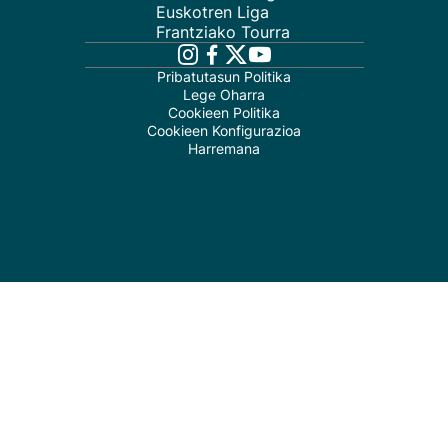
Euskotren Liga
Frantziako Tourra
Pribatutasun Politika
Lege Oharra
Cookieen Politika
Cookieen Konfigurazioa
Harremana