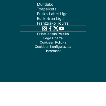
Munduko
Txapelketa
Eusko Label Liga
Euskotren Liga
Frantziako Tourra
Pribatutasun Politika
Lege Oharra
Cookieen Politika
Cookieen Konfigurazioa
Harremana