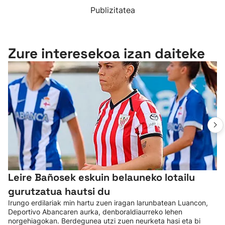
Publizitatea
Zure interesekoa izan daiteke
Leire Bañosek eskuin belauneko lotailu
gurutzatua hautsi du
Irungo erdilariak min hartu zuen iragan larunbatean Luancon,
Deportivo Abancaren aurka, denboraldiaurreko lehen
norgehiagokan. Berdegunea utzi zuen neurketa hasi eta bi