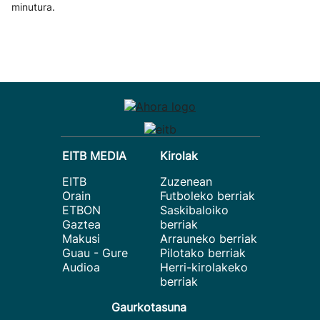
minutura.
EITB MEDIA
Kirolak
EITB
Zuzenean
Orain
Futboleko berriak
ETBON
Saskibaloiko
Gaztea
berriak
Makusi
Arrauneko berriak
Guau - Gure
Pilotako berriak
Audioa
Herri-kirolakeko
berriak
Gaurkotasuna