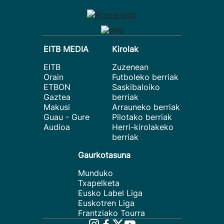
EITB MEDIA
Kirolak
EITB
Zuzenean
Orain
Futboleko berriak
ETBON
Saskibaloiko
Gaztea
berriak
Makusi
Arrauneko berriak
Guau - Gure
Pilotako berriak
Audioa
Herri-kirolakeko
berriak
Gaurkotasuna
Munduko
Txapelketa
Eusko Label Liga
Euskotren Liga
Frantziako Tourra