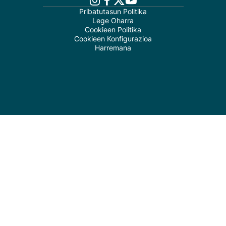
Pribatutasun Politika
Lege Oharra
Cookieen Politika
Cookieen Konfigurazioa
Harremana