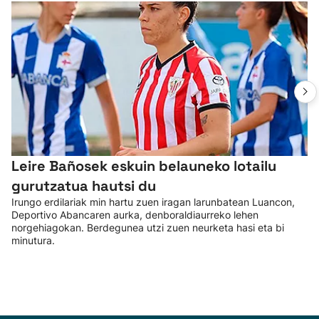
Leire Bañosek eskuin belauneko lotailu
gurutzatua hautsi du
Irungo erdilariak min hartu zuen iragan larunbatean Luancon,
Deportivo Abancaren aurka, denboraldiaurreko lehen
norgehiagokan. Berdegunea utzi zuen neurketa hasi eta bi
minutura.