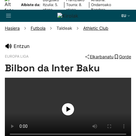
|
|
Albiste da:
Itzulia: 5.
Tourra: 8.
Ondarroako
etapa
etapa
Bandera
EU
Hasiera
Futbola
Taldeak
Athletic Club
Bilatzailea
Entzun
EUROPA LIGA
Elkarbanatu
Gorde
Futbola
Bilbon da Inter Baku
Pilota
Arrauna
Saskibaloia
Txirrindularitza