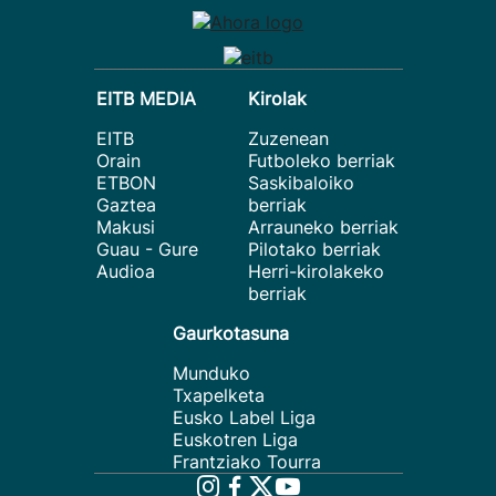
EITB MEDIA
Kirolak
EITB
Zuzenean
Orain
Futboleko berriak
ETBON
Saskibaloiko
Gaztea
berriak
Makusi
Arrauneko berriak
Guau - Gure
Pilotako berriak
Audioa
Herri-kirolakeko
berriak
Gaurkotasuna
Munduko
Txapelketa
Eusko Label Liga
Euskotren Liga
Frantziako Tourra