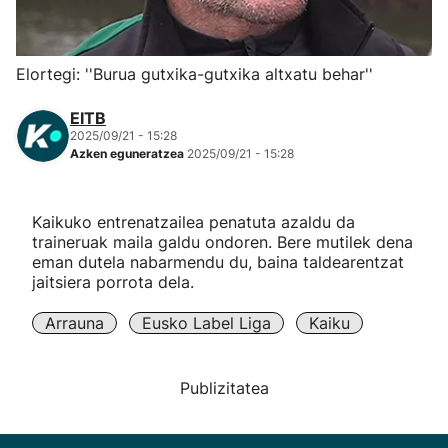
Herri-kirolak
Elortegi: ''Burua gutxika-gutxika altxatu behar''
Eskubaloia
EITB
2025/09/21 - 15:28
Kirolak 360
Azken eguneratzea
2025/09/21 - 15:28
Atletismoa
Kaikuko entrenatzailea penatuta azaldu da
traineruak maila galdu ondoren. Bere mutilek dena
Mendi-lasterketak
eman dutela nabarmendu du, baina taldearentzat
jaitsiera porrota dela.
Kirol gehiago
Arrauna
Eusko Label Liga
Kaiku
"Helmuga"
Publizitatea