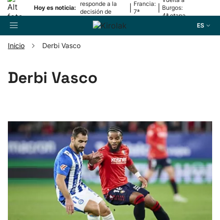
responde a la
Francia:
|
|
Hoy es noticia:
Burgos:
decisión de
7ª
4ª etapa
Oriamendi
etapa
ES
Inicio
Derbi Vasco
Buscador
Derbi Vasco
Fútbol
Pelota
Remo
Baloncesto
Ciclismo