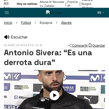
Altuna III-Rezusta
Francia:
|
|
Hoy es noticia:
Burgos:
vs. Zabala-
6ª
3ª etapa
Zabaleta
etapa
ES
Inicio
Fútbol
Equipos
Alavés
Buscador
Escuchar
ALAVÉS VS ATHLETIC (2-4)
Compartir
Guardar
Fútbol
Antonio Sivera: “Es una
derrota dura”
Pelota
Remo
Baloncesto
Ciclismo