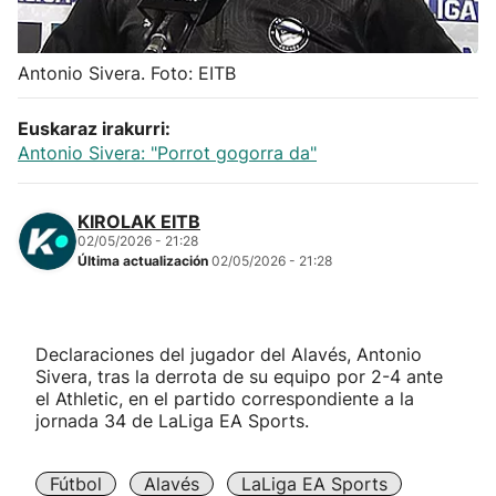
Herri-kirolak
Antonio Sivera. Foto: EITB
Balonmano
Euskaraz irakurri:
Antonio Sivera: "Porrot gogorra da"
Kirolak 360
Atletismo
KIROLAK EITB
02/05/2026 - 21:28
Última actualización
02/05/2026 - 21:28
Carreras de montaña
Más deportes
Declaraciones del jugador del Alavés, Antonio
Sivera, tras la derrota de su equipo por 2-4 ante
"Helmuga"
el Athletic, en el partido correspondiente a la
jornada 34 de LaLiga EA Sports.
Fútbol
Alavés
LaLiga EA Sports