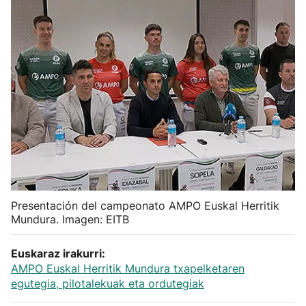
Herri-kirolak
Balonmano
Kirolak 360
Atletismo
Carreras de montaña
Presentación del campeonato AMPO Euskal Herritik
Más deportes
Mundura. Imagen: EITB
"Helmuga"
Euskaraz irakurri:
AMPO Euskal Herritik Mundura txapelketaren
egutegia, pilotalekuak eta ordutegiak