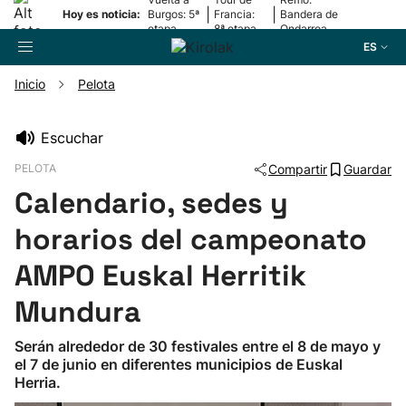
|
|
Hoy es noticia:
Burgos: 5ª
Francia:
Bandera de
etapa
8ª etapa
Ondarroa
ES
Inicio
Pelota
Buscador
Escuchar
PELOTA
Compartir
Guardar
Fútbol
Calendario, sedes y
Pelota
horarios del campeonato
AMPO Euskal Herritik
Remo
Mundura
Baloncesto
Serán alrededor de 30 festivales entre el 8 de mayo y
el 7 de junio en diferentes municipios de Euskal
Ciclismo
Herria.