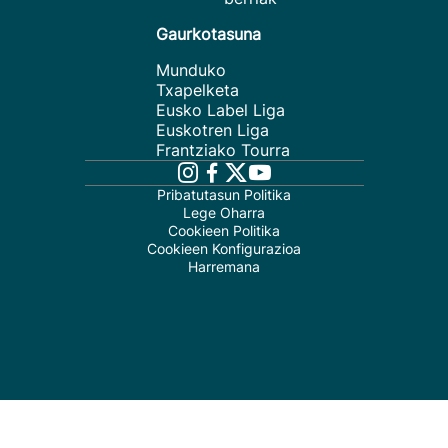
Gaurkotasuna
Munduko
Txapelketa
Eusko Label Liga
Euskotren Liga
Frantziako Tourra
Pribatutasun Politika
Lege Oharra
Cookieen Politika
Cookieen Konfigurazioa
Harremana