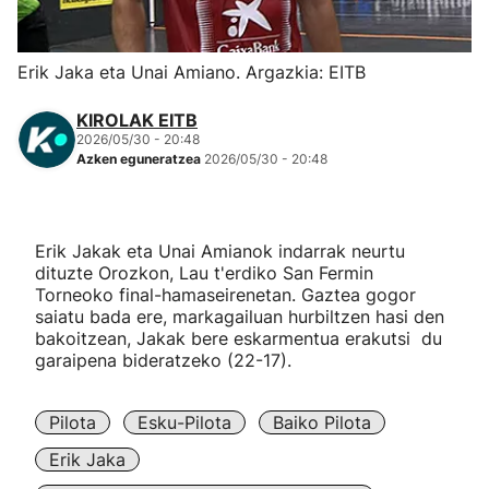
Herri-kirolak
Erik Jaka eta Unai Amiano. Argazkia: EITB
Eskubaloia
KIROLAK EITB
2026/05/30 - 20:48
Kirolak 360
Azken eguneratzea
2026/05/30 - 20:48
Atletismoa
Erik Jakak eta Unai Amianok indarrak neurtu
dituzte Orozkon, Lau t'erdiko San Fermin
Mendi-lasterketak
Torneoko final-hamaseirenetan. Gaztea gogor
saiatu bada ere, markagailuan hurbiltzen hasi den
Kirol gehiago
bakoitzean, Jakak bere eskarmentua erakutsi du
garaipena bideratzeko (22-17).
"Helmuga"
Pilota
Esku-Pilota
Baiko Pilota
Erik Jaka