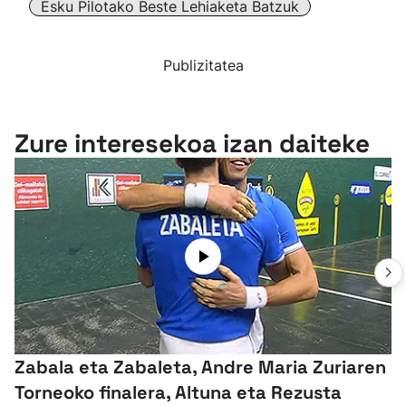
Esku Pilotako Beste Lehiaketa Batzuk
Publizitatea
Zure interesekoa izan daiteke
Zabala eta Zabaleta, Andre Maria Zuriaren
Torneoko finalera, Altuna eta Rezusta