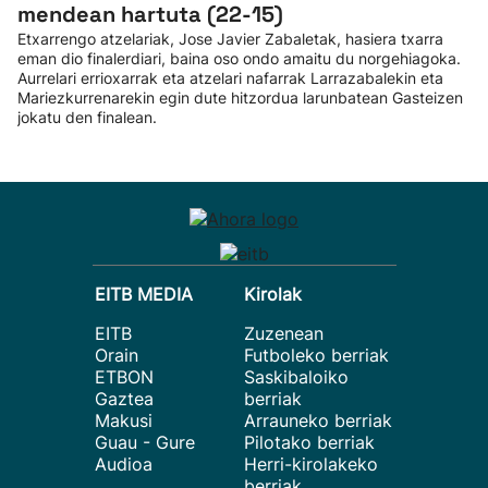
mendean hartuta (22-15)
Etxarrengo atzelariak, Jose Javier Zabaletak, hasiera txarra
eman dio finalerdiari, baina oso ondo amaitu du norgehiagoka.
Aurrelari errioxarrak eta atzelari nafarrak Larrazabalekin eta
Mariezkurrenarekin egin dute hitzordua larunbatean Gasteizen
jokatu den finalean.
EITB MEDIA
Kirolak
EITB
Zuzenean
Orain
Futboleko berriak
ETBON
Saskibaloiko
Gaztea
berriak
Makusi
Arrauneko berriak
Guau - Gure
Pilotako berriak
Audioa
Herri-kirolakeko
berriak