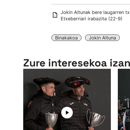
Jokin Altunak bere laugarren t
Etxeberriari irabazita (22-9)
Binakakoa
Jokin Altuna
Zure interesekoa iza