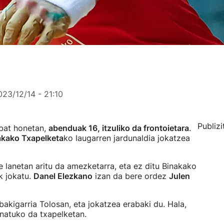
023/12/14 - 21:10
Publizi
nbat honetan,
abenduak 16, itzuliko da frontoietara
.
akako Txapelketa
ko laugarren jardunaldia jokatzea
ze lanetan aritu da amezketarra, eta ez ditu Binakako
k jokatu.
Danel Elezkano
izan da bere ordez
Julen
akigarria Tolosan, eta jokatzea erabaki du. Hala,
natuko da txapelketan.