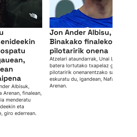
su
Jon Ander Albisu,
senideekin
Binakako finaleko
 ospatu
pilotaririk onena
gauean,
Atzelari ataundarrak, Unai Lasorekin
batera lortutako txapelaz gain, finale
lean
pilotaririk onenarentzako saria ere
aipena
eskuratu du, igandean, Nafarroa
Arenan.
nder Albisuk,
a Arenan, finalean,
rdia menderatu
ideekin eta
, giro ederrean.