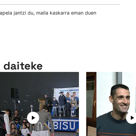
xapela jantzi du, maila kaskarra eman duen
n daiteke