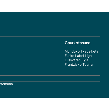
Gaurkotasuna
Munduko Txapelketa
Eusko Label Liga
Euskotren Liga
Frantziako Tourra
rremana