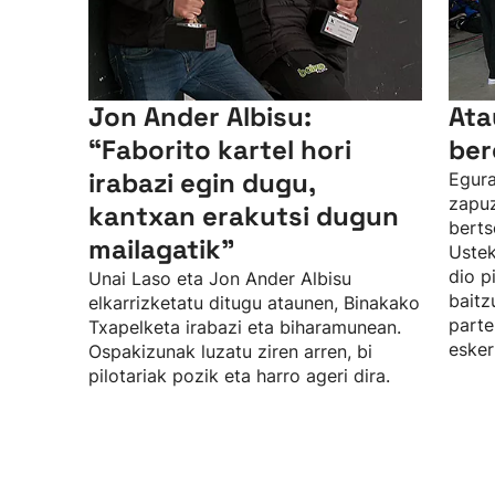
Jon Ander Albisu:
Ata
“Faborito kartel hori
ber
irabazi egin dugu,
Egura
zapuz
kantxan erakutsi dugun
berts
mailagatik”
Uste
dio p
Unai Laso eta Jon Ander Albisu
baitz
elkarrizketatu ditugu ataunen, Binakako
parte
Txapelketa irabazi eta biharamunean.
esker
Ospakizunak luzatu ziren arren, bi
pilotariak pozik eta harro ageri dira.