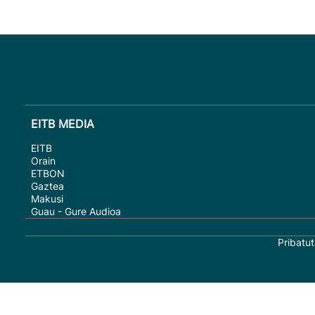
EITB MEDIA
EITB
Orain
ETBON
Gaztea
Makusi
Guau - Gure Audioa
Pribatut