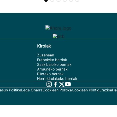
Kirolak
Zuzenean
Futboleko berriak
Saskibaloiko berriak
Arrauneko berriak
Pilotako berriak
Herri-kirolakeko berriak
asun Politika
Lege Oharra
Cookieen Politika
Cookieen Konfigurazioa
Ha