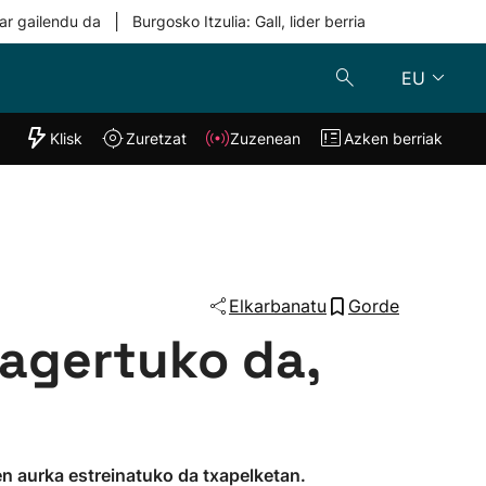
|
ar gailendu da
Burgosko Itzulia: Gall, lider berria
EU
"Helmuga"
Klisk
Zuretzat
Zuzenean
Azken berriak
Klisk
Zuzenean
o
Zuretzat
Azken berria
Elkarbanatu
Gorde
agertuko da,
en aurka estreinatuko da txapelketan.