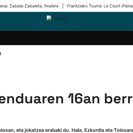
|
eoa: Zabala-Zabaleta, finalera
Frantziako Tourra: Le Court-Piena
i-
Eskubaloia
Kirolak
Atletismoa
Mendi-
Kirol
lak
360
lasterketak
gehiag
Taldeak
olaritza
Lehiaketak
Zuzenean
a
i-
Kirol-
tzea
bideoak
l Herri
tira
benduaren 16an berr
osan, eta jokatzea erabaki du. Hala, Ezkurdia eta Tolosar