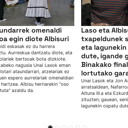
undarrek omenaldi
Laso eta Albi
oa egin diote Albisuri
txapeldunek 
eta lagunekin
ldi eskasak ez du harrera
tu. Aurreskua dantzatu diote, eta
dute, igande 
olariek bertsoak bota dizkiote.
Binakako fina
kabeko nagusia Unai Lasok eman
ilotari ataundarrari, atzelariak ez
lortutako gar
uen espero aurrelariak omenaldian
Unai Lasok eta Jon A
 hartzea. Albisu herriarekin "oso
arratsaldean, Nafarro
tuta" azaldu da.
Altuna III.a eta Ezku
zituzten; gauean, sen
lagunekin ospatu dute