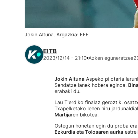
Jokin Altuna. Argazkia: EFE
EITB
2023/12/14 - 21:10
Azken eguneratzea
2
Jokin Altuna
Aspeko pilotaria laru
Sendatze lanek hobera eginda,
Bin
erabaki du.
Lau T'erdiko finalaz geroztik, osat
Txapelketako lehen hiru jardunaldia
Martija
ren bikotea.
Ostegun honetan egin du proba erab
Ezkurdia eta Tolosaren aurka
estrei