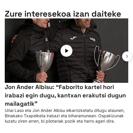
Zure interesekoa izan daiteke
Jon Ander Albisu: “Faborito kartel hori
irabazi egin dugu, kantxan erakutsi dugun
mailagatik”
Unai Laso eta Jon Ander Albisu elkarrizketatu ditugu ataunen,
Binakako Txapelketa irabazi eta biharamunean. Ospakizunak
luzatu ziren arren, bi pilotariak pozik eta harro ageri dira.