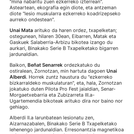
"mina nabaritu zuen ezkerreko izterrean".
Asteartean, ekografia egin diote, eta antzeman
diote "lesio muskularra ezkerreko koadrizepseko
aurreko ondestean".
Unai Mata
arituko da haren ordez, txapelketan;
ostegunean, hilaren 30ean, Eibarren, Matak eta
Gaskuek Salaberria-Arbizu bikotea izango du
aurkari, Binakako Serie B Txapelketako bigarren
jardunaldian.
Baikon,
Beñat Senarrek
ordezkatuko du
ostiralean, Zornotzan, min hartuta dagoen
Unai
Alberdi
. Horrek zuntz haustura du "ezkerreko
bizkarraldeko muskulaturan", eta, hala, Zornotzan
jokatuko duten Pilota Pro Fest jaialdian, Senar-
Morgaetxebarria eta Zubizarreta III.a-
Ugartemendia bikoteak arituko dira nor baino nor
gehiago.
Alberdi II.a larunbatean lesionatu zen,
Aizarnazabalen, Binakako Serie B Txapelketako
lehenengo jardunaldian. Erresonantzia magnetikoa