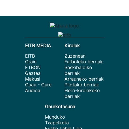
EITB MEDIA
Kirolak
EITB
Zuzenean
Orain
Futboleko berriak
ETBON
Saskibaloiko
Gaztea
berriak
Makusi
Arrauneko berriak
Guau - Gure
Pilotako berriak
Audioa
Herri-kirolakeko
berriak
Gaurkotasuna
Munduko
Txapelketa
Eusko Label Liga