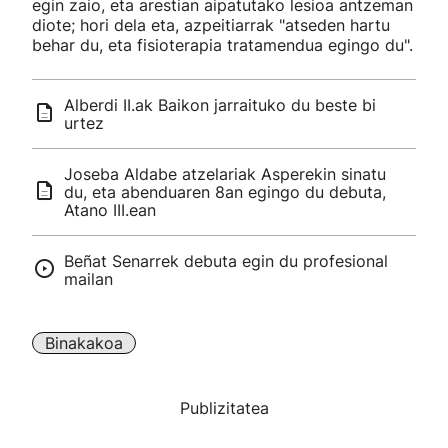
egin zaio, eta arestian aipatutako lesioa antzeman
diote; hori dela eta, azpeitiarrak "atseden hartu
behar du, eta fisioterapia tratamendua egingo du".
Alberdi II.ak Baikon jarraituko du beste bi
urtez
Joseba Aldabe atzelariak Asperekin sinatu
du, eta abenduaren 8an egingo du debuta,
Atano III.ean
Beñat Senarrek debuta egin du profesional
mailan
Binakakoa
Publizitatea