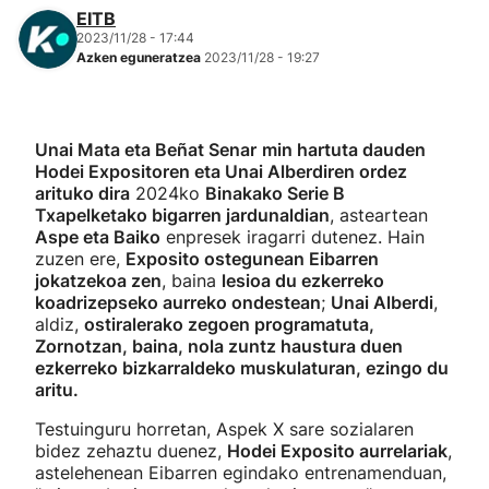
EITB
2023/11/28 - 17:44
Azken eguneratzea
2023/11/28 - 19:27
Unai Mata eta Beñat Senar
min hartuta dauden
Hodei Expositoren eta Unai Alberdiren ordez
arituko dira
2024ko
Binakako Serie B
Txapelketako bigarren jardunaldian
, asteartean
Aspe eta Baiko
enpresek iragarri dutenez. Hain
zuzen ere,
Exposito ostegunean Eibarren
jokatzekoa zen
, baina
lesioa du ezkerreko
koadrizepseko aurreko ondestean
;
Unai Alberdi
,
aldiz,
ostiralerako zegoen programatuta,
Zornotzan, baina, nola zuntz haustura duen
ezkerreko bizkarraldeko muskulaturan, ezingo du
aritu.
Testuinguru horretan, Aspek X sare sozialaren
bidez zehaztu duenez,
Hodei Exposito aurrelariak
,
astelehenean Eibarren egindako entrenamenduan,