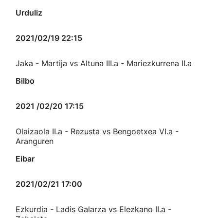
Urduliz
2021/02/19 22:15
Jaka - Martija vs Altuna III.a - Mariezkurrena II.a
Bilbo
2021 /02/20 17:15
Olaizaola II.a - Rezusta vs Bengoetxea VI.a -
Aranguren
Eibar
2021/02/21 17:00
Ezkurdia - Ladis Galarza vs Elezkano II.a -