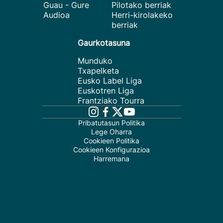
Guau - Gure
Pilotako berriak
Audioa
Herri-kirolakeko
berriak
Gaurkotasuna
Munduko
Txapelketa
Eusko Label Liga
Euskotren Liga
Frantziako Tourra
Pribatutasun Politika
Lege Oharra
Cookieen Politika
Cookieen Konfigurazioa
Harremana