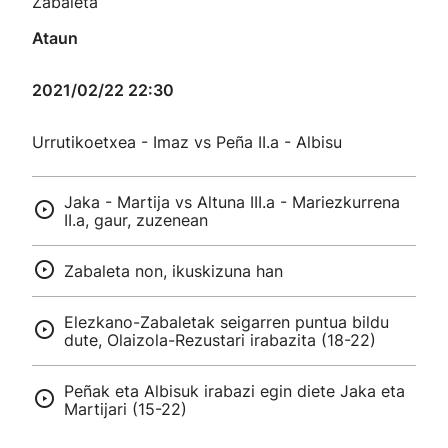
Zabaleta
Ataun
2021/02/22 22:30
Urrutikoetxea - Imaz vs Peña II.a - Albisu
Jaka - Martija vs Altuna III.a - Mariezkurrena
II.a, gaur, zuzenean
Zabaleta non, ikuskizuna han
Elezkano-Zabaletak seigarren puntua bildu
dute, Olaizola-Rezustari irabazita (18-22)
Peñak eta Albisuk irabazi egin diete Jaka eta
Martijari (15-22)