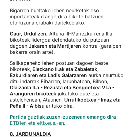
Bigarren bueltako lehen neurketak oso
inportanteak izango dira bikote batzuen
etorkizuna erabaki daitekeelako.
Gaur, Urdulizen,
Altuna III-Mariezkurrena II.a
bikoteak lidergoa defendatuko du putzuan
dagoen
Jakaren eta Martijaren
kontra (garaipen
bakarra orain arte).
Sailkapeneko lehen postuan dagoen beste
bikoteak,
Elezkano II.ak eta Zabaletak,
Ezkurdiaren eta Ladis Galarzaren
aurka neurtuko
ditu indarrak Eibarren; larunbatean, Bilbon,
Olaizaola II.a - Rezusta eta Bengoetxea VI.a -
Aranguren bikoteek
jokatuko dute eta
astelehenean, Ataunen,
Urrutikoetxea - Imaz eta
Peña II - Albisu
arituko dira.
Partida guztiak zuzen-zuzenean emango dira
ETB1en eta eitb.eus.-en.
8. JARDUNALDIA