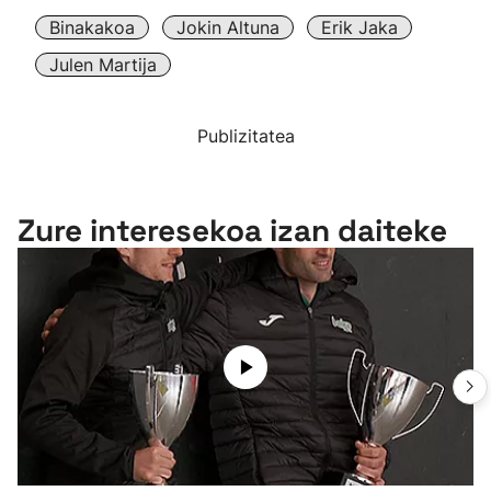
Binakakoa
Jokin Altuna
Erik Jaka
Julen Martija
Publizitatea
Zure interesekoa izan daiteke