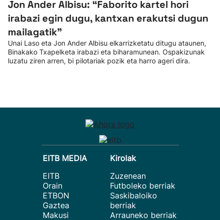
Jon Ander Albisu: “Faborito kartel hori
irabazi egin dugu, kantxan erakutsi dugun
mailagatik”
Unai Laso eta Jon Ander Albisu elkarrizketatu ditugu ataunen,
Binakako Txapelketa irabazi eta biharamunean. Ospakizunak
luzatu ziren arren, bi pilotariak pozik eta harro ageri dira.
EITB MEDIA
Kirolak
EITB
Zuzenean
Orain
Futboleko berriak
ETBON
Saskibaloiko
Gaztea
berriak
Makusi
Arrauneko berriak