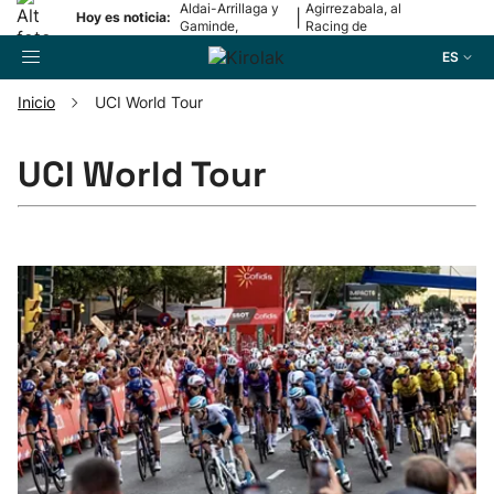
Aldai-Arrillaga y
Agirrezabala, al
|
Hoy es noticia:
Gaminde,
Racing de
campeonas
Santander
ES
Inicio
UCI World Tour
Buscador
UCI World Tour
Fútbol
Pelota
Remo
Baloncesto
Ciclismo