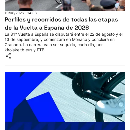
Herri-kirolak
10/08/2026 - 14:38
Perfiles y recorridos de todas las etapas
Balonmano
de la Vuelta a España de 2026
La 81ª Vuelta a España se disputará entre el 22 de agosto y el
13 de septiembre, y comenzará en Mónaco y concluirá en
Kirolak 360
Granada. La carrera va a ser seguida, cada día, por
kirolakeitb.eus y ETB.
Atletismo
Carreras de montaña
Más deportes
"Helmuga"