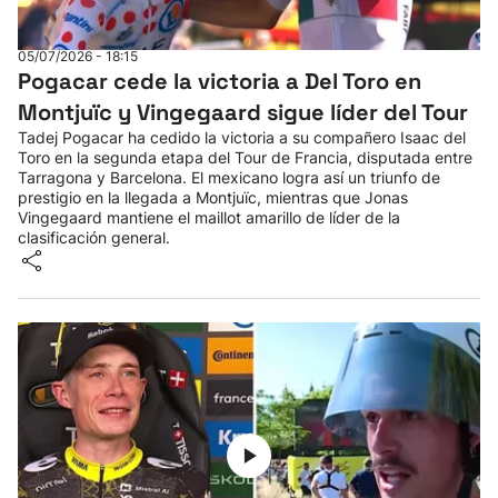
Herri-kirolak
05/07/2026 - 18:15
Pogacar cede la victoria a Del Toro en
Balonmano
Montjuïc y Vingegaard sigue líder del Tour
Tadej Pogacar ha cedido la victoria a su compañero Isaac del
Kirolak 360
Toro en la segunda etapa del Tour de Francia, disputada entre
Tarragona y Barcelona. El mexicano logra así un triunfo de
prestigio en la llegada a Montjuïc, mientras que Jonas
Atletismo
Vingegaard mantiene el maillot amarillo de líder de la
clasificación general.
Carreras de montaña
Más deportes
"Helmuga"