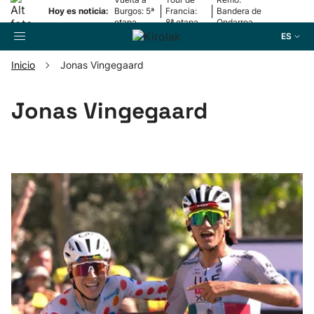
|
|
Hoy es noticia:
Burgos: 5ª
Francia:
Bandera de
etapa
8ª etapa
Ondarroa
ES
Inicio
Jonas Vingegaard
Buscador
Jonas Vingegaard
Fútbol
Pelota
Remo
Baloncesto
Ciclismo