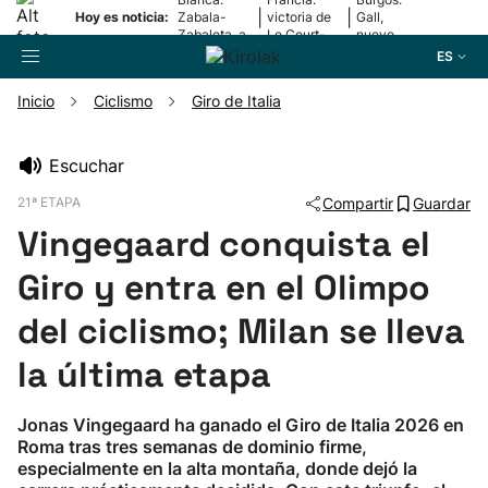
|
|
Hoy es noticia:
Zabala-
victoria de
Gall,
Zabaleta, a
Le Court-
nuevo
la final
Pienaar
líder
ES
Inicio
Ciclismo
Giro de Italia
Buscador
Escuchar
21ª ETAPA
Compartir
Guardar
Fútbol
Vingegaard conquista el
Pelota
Giro y entra en el Olimpo
del ciclismo; Milan se lleva
Remo
la última etapa
Baloncesto
Jonas Vingegaard ha ganado el Giro de Italia 2026 en
Roma tras tres semanas de dominio firme,
Ciclismo
especialmente en la alta montaña, donde dejó la