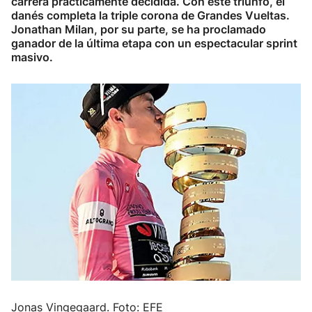
carrera prácticamente decidida. Con este triunfo, el
danés completa la triple corona de Grandes Vueltas.
Herri-kirolak
Jonathan Milan, por su parte, se ha proclamado
ganador de la última etapa con un espectacular sprint
masivo.
Balonmano
Kirolak 360
Atletismo
Carreras de montaña
Más deportes
"Helmuga"
Jonas Vingegaard. Foto: EFE