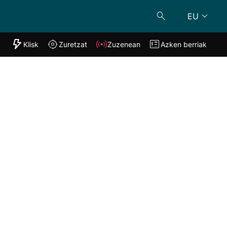
EU
"Helmuga"
Klisk
Zuretzat
Zuzenean
Azken berriak
Klisk
Zuzenean
o
Zuretzat
Azken berria