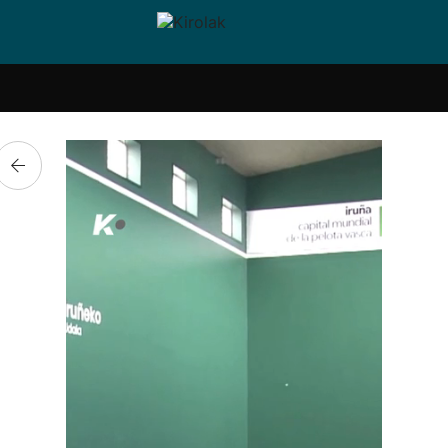
i-
Eskubaloia
Kirolak
Atletismoa
Mendi-
Kirol
lak
360
lasterketak
gehiag
Taldeak
olaritza
Lehiaketak
Zuzenean
i-
Kirol-
tzea
bideoak
l Herri
tira