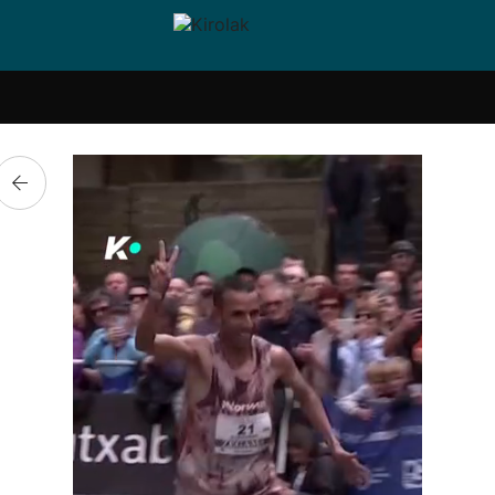
i-
Eskubaloia
Kirolak
Atletismoa
Mendi-
Kirol
lak
360
lasterketak
gehiag
Taldeak
olaritza
Lehiaketak
Zuzenean
i-
Kirol-
tzea
bideoak
l Herri
tira