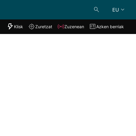
EU
"Helmuga"
Klisk
Zuretzat
Zuzenean
Azken berriak
Klisk
Zuzenean
o
Zuretzat
Azken berria