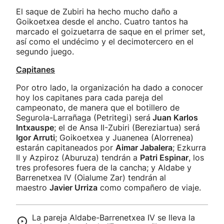
El saque de Zubiri ha hecho mucho daño a
Goikoetxea desde el ancho. Cuatro tantos ha
marcado el goizuetarra de saque en el primer set,
así como el undécimo y el decimotercero en el
segundo juego.
Capitanes
Por otro lado, la organización ha dado a conocer
hoy los capitanes para cada pareja del
campeonato, de manera que el botillero de
Segurola-Larrañaga (Petritegi) será
Juan Karlos
Intxauspe
; el de Ansa II-Zubiri (Bereziartua) será
Igor Arruti
; Goikoetxea y Juanenea (Alorrenea)
estarán capitaneados por
Aimar Jabalera
; Ezkurra
II y Azpiroz (Aburuza) tendrán a
Patri Espinar
, los
tres profesores fuera de la cancha; y Aldabe y
Barrenetxea IV (Oialume Zar) tendrán al
maestro
Javier Urriza
como compañero de viaje.
La pareja Aldabe-Barrenetxea IV se lleva la