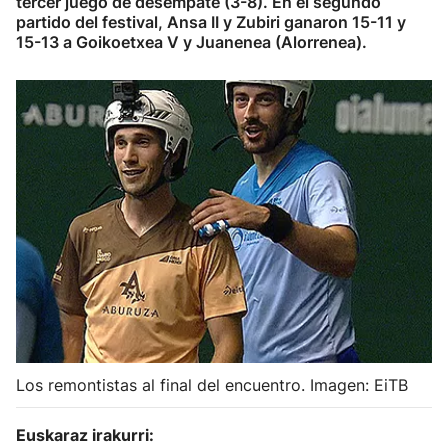
tercer juego de desempate (3-8). En el segundo
partido del festival, Ansa II y Zubiri ganaron 15-11 y
Herri-kirolak
15-13 a Goikoetxea V y Juanenea (Alorrenea).
Balonmano
Kirolak 360
Atletismo
Carreras de montaña
Más deportes
"Helmuga"
Los remontistas al final del encuentro. Imagen: EiTB
Euskaraz irakurri: