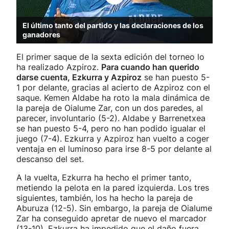
El último tanto del partido y las declaraciones de los
ganadores
El primer saque de la sexta edición del torneo lo
ha realizado Azpiroz.
Para cuando han querido
darse cuenta, Ezkurra y Azpiroz
se han puesto 5-
1 por delante, gracias al acierto de Azpiroz con el
saque. Kemen Aldabe ha roto la mala dinámica de
la pareja de Oialume Zar, con un dos paredes, al
parecer, involuntario (5-2). Aldabe y Barrenetxea
se han puesto 5-4, pero no han podido igualar el
juego (7-4). Ezkurra y Azpiroz han vuelto a coger
ventaja en el luminoso para irse 8-5 por delante al
descanso del set.
A la vuelta, Ezkurra ha hecho el primer tanto,
metiendo la pelota en la pared izquierda. Los tres
siguientes, también, los ha hecho la pareja de
Aburuza (12-5). Sin embargo, la pareja de Oialume
Zar ha conseguido apretar de nuevo el marcador
(13-10). Ezkurra ha impedido que el daño fuera