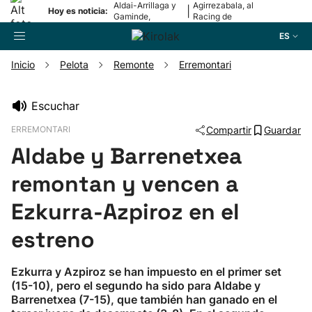
Aldai-Arrillaga y
Agirrezabala, al
|
Hoy es noticia:
Gaminde,
Racing de
campeonas
Santander
ES
Inicio
Pelota
Remonte
Erremontari
Buscador
Escuchar
ERREMONTARI
Compartir
Guardar
Fútbol
Aldabe y Barrenetxea
Pelota
remontan y vencen a
Ezkurra-Azpiroz en el
Remo
estreno
Baloncesto
Ezkurra y Azpiroz se han impuesto en el primer set
(15-10), pero el segundo ha sido para Aldabe y
Ciclismo
Barrenetxea (7-15), que también han ganado en el