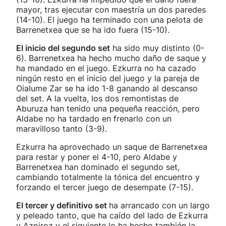
mayor, tras ejecutar con maestría un dos paredes
(14-10). El juego ha terminado con una pelota de
Barrenetxea que se ha ido fuera (15-10).
El inicio del segundo set
ha sido muy distinto (0-
6). Barrenetxea ha hecho mucho daño de saque y
ha mandado en el juego. Ezkurra no ha cazado
ningún resto en el inicio del juego y la pareja de
Oialume Zar se ha ido 1-8 ganando al descanso
del set. A la vuelta, los dos remontistas de
Aburuza han tenido una pequeña reacción, pero
Aldabe no ha tardado en frenarlo con un
maravilloso tanto (3-9).
Ezkurra ha aprovechado un saque de Barrenetxea
para restar y poner el 4-10, pero Aldabe y
Barrenetxea han dominado el segundo set,
cambiando totalmente la tónica del encuentro y
forzando el tercer juego de desempate (7-15).
El tercer y definitivo set
ha arrancado con un largo
y peleado tanto, que ha caído del lado de Ezkurra
y Azpiroz y el siguiente lo ha hecho también la