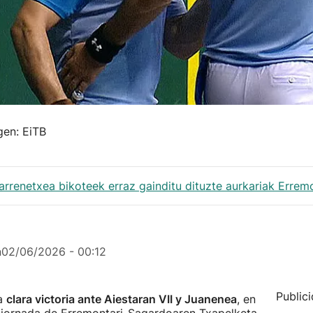
gen: EiTB
rrenetxea bikoteek erraz gainditu dituzte aurkariak Erremo
n
02/06/2026 - 00:12
Public
na
clara victoria ante Aiestaran VII y Juanenea
, en