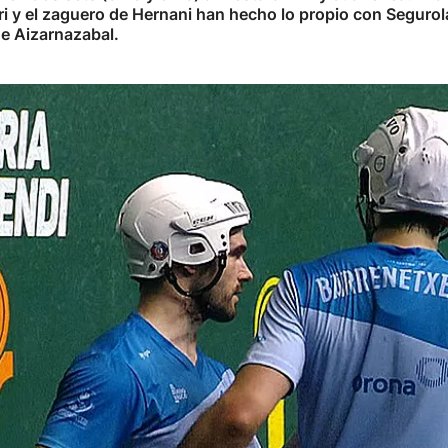
ri y el zaguero de Hernani han hecho lo propio con Segurola
de Aizarnazabal.