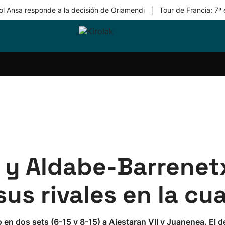
|
ol Ansa responde a la decisión de Oriamendi
Tour de Francia: 7ª
ri-
Balonmano
Kirolak
Atletismo
Carreras
Más
olak
360
de
deporte
Equipos
montaña
kolaritza
Competiciones
En
ri-
directo
otzea
Vídeos
ol Herri
por
atira
deporte
z y Aldabe-Barrene
sus rivales en la cu
 en dos sets (6-15 y 8-15) a Aiestaran VII y Juanenea. El 