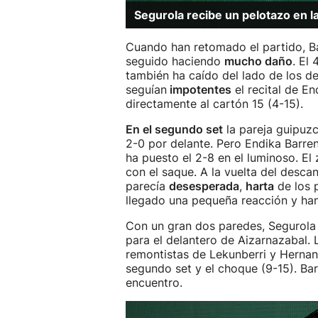
Segurola recibe un pelotazo en l
Cuando han retomado el partido, Ba
seguido haciendo
mucho daño
. El
también ha caído del lado de los de
seguían
impotentes
el recital de En
directamente al cartón 15 (4-15).
En el segundo set
la pareja guipuz
2-0 por delante. Pero Endika Barre
ha puesto el 2-8 en el luminoso. E
con el saque. A la vuelta del desca
parecía
desesperada
,
harta
de los 
llegado una pequeña reacción y ha
Con un gran dos paredes, Segurola 
para el delantero de Aizarnazabal.
remontistas de Lekunberri y Hernan
segundo set y el choque (9-15). Ba
encuentro.