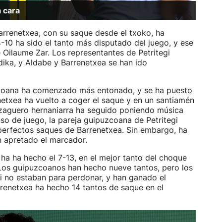
a cara
rrenetxea, con su saque desde el txoko, ha
 4-10 ha sido el tanto más disputado del juego, y ese
 Oilaume Zar. Los representantes de Petritegi
dika, y Aldabe y Barrenetxea se han ido
coana ha comenzado más entonado, y se ha puesto
netxea ha vuelto a coger el saque y en un santiamén
l zaguero hernaniarra ha seguido poniendo música
nso de juego, la pareja guipuzcoana de Petritegi
perfectos saques de Barrenetxea. Sin embargo, ha
n apretado el marcador.
ha ha hecho el 7-13, en el mejor tanto del choque
 Los guipuzcoanos han hecho nueve tantos, pero los
i no estaban para perdonar, y han ganado el
rrenetxea ha hecho 14 tantos de saque en el