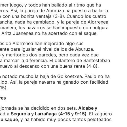
imer juego, y todos han bailado al ritmo que ha
os. Así, la pareja de Aburuza ha puesto a bailar a
so con una bonita ventaja (3-8). Cuando los cuatro
 cancha, nada ha cambiado, y la pareja de Alorrenea
 manera, los navarros se han impuesto con holgura
, Aritz Juanenea no ha acertado con el saque.
tes de Alorrenea han mejorado algo sus
ente para igualar el nivel de los de Aburuza.
 y meritorios dos paredes, pero cada vez que
a marcar la diferencia. El delantero de Santesteban
e nuevo al descanso con una buena renta (4-8).
ha notado mucho la baja de Goikoetxea. Paulo no ha
ido. Así, la pareja navarra ha ganado con facilidad
15).
res
 jornada se ha decidido en dos sets.
Aldabe y
dad a
Segurola y Larrañaga
(4-15 y 9-15)
. El zaguero
su saque
, y ha habido muy pocos tantos peloteados