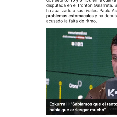
dos sets
(6-15 y 8-15)
, en la cuart
disputada en el frontón Galarreta. S
ha apalizado a sus rivales. Paulo Ai
problemas estomacales
y ha debut
acusado la falta de ritmo.
Ezkurra II: "Sabíamos que el tan
había que arriesgar mucho"