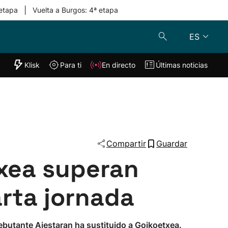
|
 etapa
Vuelta a Burgos: 4ª etapa
ES
"Helmuga"
Klisk
Para ti
En directo
Últimas noticias
Klisk
En directo
s
Para ti
Lo último
Compartir
Guardar
txea superan
arta jornada
debutante Aiestaran ha sustituido a Goikoetxea.