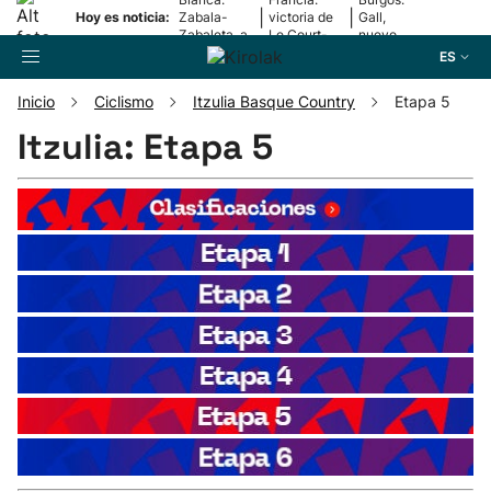
|
|
Hoy es noticia:
Zabala-
victoria de
Gall,
Zabaleta, a
Le Court-
nuevo
la final
Pienaar
líder
ES
Inicio
Ciclismo
Itzulia Basque Country
Etapa 5
Buscador
Itzulia: Etapa 5
Fútbol
Pelota
Remo
Baloncesto
Ciclismo