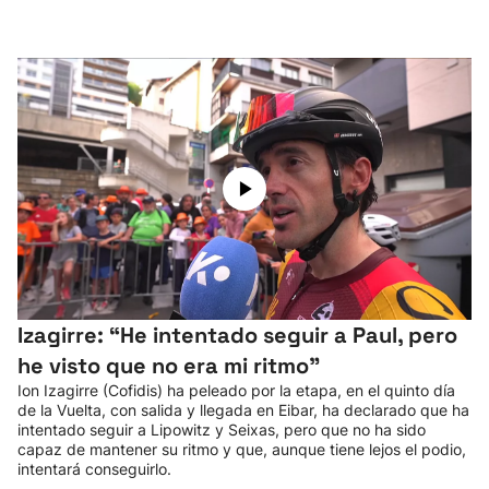
Herri-kirolak
Balonmano
Kirolak 360
Atletismo
Carreras de montaña
Izagirre: “He intentado seguir a Paul, pero
Más deportes
he visto que no era mi ritmo"
Ion Izagirre (Cofidis) ha peleado por la etapa, en el quinto día
"Helmuga"
de la Vuelta, con salida y llegada en Eibar, ha declarado que ha
intentado seguir a Lipowitz y Seixas, pero que no ha sido
capaz de mantener su ritmo y que, aunque tiene lejos el podio,
intentará conseguirlo.