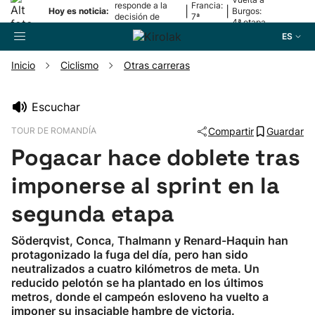
responde a la
Francia:
|
|
Hoy es noticia:
Burgos:
decisión de
7ª
4ª etapa
Oriamendi
etapa
ES
Inicio
Ciclismo
Otras carreras
Buscador
Escuchar
TOUR DE ROMANDÍA
Compartir
Guardar
Fútbol
Pogacar hace doblete tras
Pelota
imponerse al sprint en la
segunda etapa
Remo
Söderqvist, Conca, Thalmann y Renard-Haquin han
protagonizado la fuga del día, pero han sido
Baloncesto
neutralizados a cuatro kilómetros de meta. Un
reducido pelotón se ha plantado en los últimos
Ciclismo
metros, donde el campeón esloveno ha vuelto a
imponer su insaciable hambre de victoria.