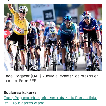
Herri-kirolak
Balonmano
Kirolak 360
Atletismo
Carreras de montaña
Más deportes
Tadej Pogacar (UAE) vuelve a levantar los brazos en
la meta. Foto: EFE
"Helmuga"
Euskaraz irakurri:
Tadej Pogacarrek esprintean irabazi du Romandiako
Itzuliko bigarren etapa