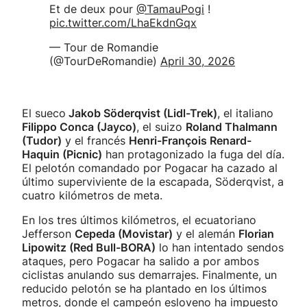
Et de deux pour
@TamauPogi
!
pic.twitter.com/LhaEkdnGqx
— Tour de Romandie
(@TourDeRomandie)
April 30, 2026
El sueco
Jakob Söderqvist (Lidl-Trek)
, el italiano
Filippo Conca (Jayco)
, el suizo
Roland Thalmann
(Tudor)
y el francés
Henri-François Renard-
Haquin (Picnic)
han protagonizado la fuga del día.
El pelotón comandado por Pogacar ha cazado al
último superviviente de la escapada, Söderqvist, a
cuatro kilómetros de meta.
En los tres últimos kilómetros, el ecuatoriano
Jefferson
Cepeda (Movistar)
y el alemán
Florian
Lipowitz (Red Bull-BORA)
lo han intentado sendos
ataques, pero Pogacar ha salido a por ambos
ciclistas anulando sus demarrajes. Finalmente, un
reducido pelotón se ha plantado en los últimos
metros, donde el campeón esloveno ha impuesto