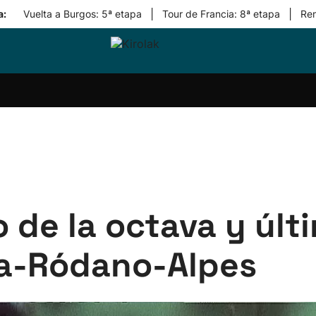
|
|
a:
Vuelta a Burgos: 5ª etapa
Tour de Francia: 8ª etapa
Re
ri-
Balonmano
Kirolak
Atletismo
Carreras
Más
olak
360
de
deporte
Equipos
montaña
kolaritza
Competiciones
En
ri-
directo
otzea
Vídeos
ol Herri
por
atira
deporte
o de la octava y últ
ia-Ródano-Alpes