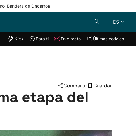
mo: Bandera de Ondarroa
ES
"Helmuga"
Klisk
Para ti
En directo
Últimas noticias
Klisk
En directo
s
Para ti
Lo último
Compartir
Guardar
ima etapa del