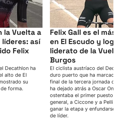
 la Vuelta a
Felix Gall es el más fuert
líderes: así
en El Escudo y logra el
ido Felix
liderato de la Vuelta a
Burgos
del Decathlon ha
El ciclista austríaco del Decathlon, en
l alto de El
duro puerto que ha marcado el tram
mostrado su
final de la tercera jornada de la carrer
 de forma.
ha dejado atrás a Oscar Onley, que
ostentaba el primer puesto en la
general, a Ciccone y a Pellizzari, para
ganar la etapa y enfundarse el maillot
de líder.