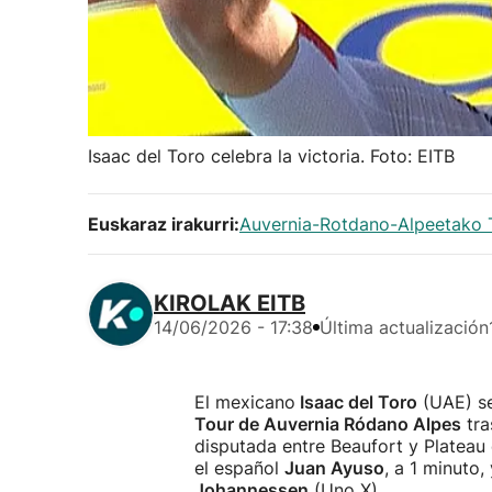
Isaac del Toro celebra la victoria. Foto: EITB
Euskaraz irakurri:
Auvernia-Rotdano-Alpeetako T
KIROLAK EITB
14/06/2026 - 17:38
Última actualización
El mexicano
Isaac del Toro
(UAE) se
Tour de Auvernia Ródano Alpes
tra
disputada entre Beaufort y Plateau
el español
Juan Ayuso
, a 1 minuto,
Johannessen
(Uno X).