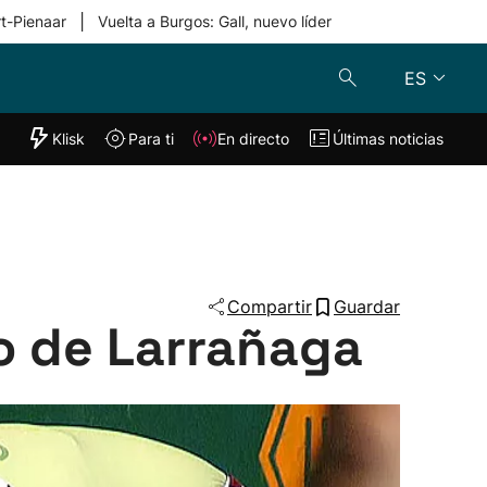
|
rt-Pienaar
Vuelta a Burgos: Gall, nuevo líder
ES
"Helmuga"
Klisk
Para ti
En directo
Últimas noticias
Klisk
En directo
s
Para ti
Lo último
Compartir
Guardar
o de Larrañaga