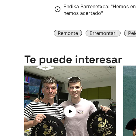
Endika Barrenetxea: "Hemos en
hemos acertado"
Remonte
Erremontari
Pel
Te puede interesar