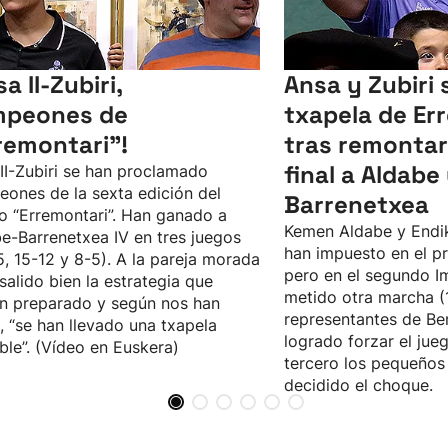
a II-Zubiri,
Ansa y Zubiri s
mpeones de
txapela de Er
remontari”!
tras remontar
final a Aldabe
II-Zubiri se han proclamado
ones de la sexta edición del
Barrenetxea
o “Erremontari”. Han ganado a
Kemen Aldabe y Endi
e-Barrenetxea IV en tres juegos
han impuesto en el pr
5, 15-12 y 8-5). A la pareja morada
pero en el segundo I
 salido bien la estrategia que
metido otra marcha (1
n preparado y según nos han
representantes de Be
, “se han llevado una txapela
logrado forzar el jueg
íble”. (Vídeo en Euskera)
tercero los pequeños 
decidido el choque.