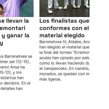
e llevan la
Los finalistas quedan
remontari
conformes con el
 y ganar la
material elegido
 y
Barrenetxea IV, Aldabe, Ansa II y Zubir
han elegido el material que utilizarán
la final del torneo "Erremontari". Los
ka Barrenetxea se
azules han optado por pelotas vivas,
imer set (12-15),
como lo llevan haciendo durante tod
manol Ansa ha
el campeonato. En cambio, los
5-12), y los
morados, se quedan con más bajas,
reziartua han
más ligeras.
o decisivo. En el
detalles han