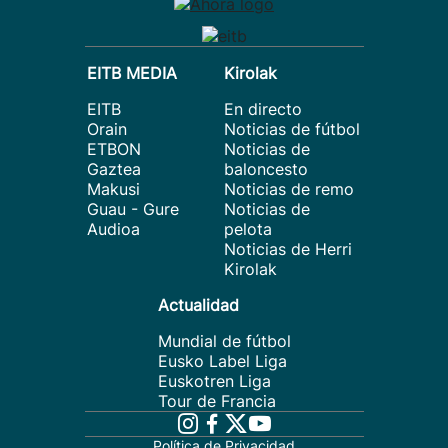
EITB MEDIA
Kirolak
EITB
En directo
Orain
Noticias de fútbol
ETBON
Noticias de
Gaztea
baloncesto
Makusi
Noticias de remo
Guau - Gure
Noticias de
Audioa
pelota
Noticias de Herri
Kirolak
Actualidad
Mundial de fútbol
Eusko Label Liga
Euskotren Liga
Tour de Francia
Política de Privacidad