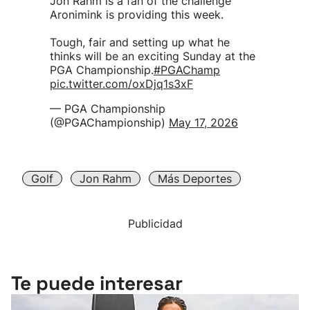
Jon Rahm is a fan of the challenge
Aronimink is providing this week.
Tough, fair and setting up what he
thinks will be an exciting Sunday at the
PGA Championship.
#PGAChamp
pic.twitter.com/oxDjq1s3xF
— PGA Championship
(@PGAChampionship)
May 17, 2026
Golf
Jon Rahm
Más Deportes
Publicidad
Te puede interesar