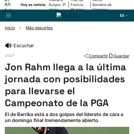
|
|
Hoy es noticia:
Burgos: 5ª
Francia:
Bandera de
etapa
8ª etapa
Ondarroa
ES
Inicio
Más deportes
Buscador
Escuchar
GOLF
Compartir
Guardar
Fútbol
Jon Rahm llega a la última
Pelota
jornada con posibilidades
para llevarse el
Remo
Campeonato de la PGA
Baloncesto
El de Barrika está a dos golpes del liderato de cara a
un domingo final tremendamente abierto.
Ciclismo