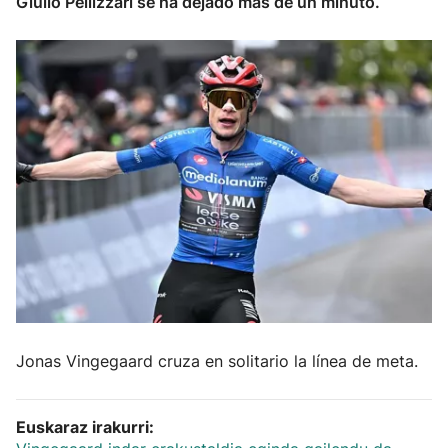
Giulio Pellizzari se ha dejado más de un minuto.
Herri-kirolak
Balonmano
Kirolak 360
Atletismo
Carreras de montaña
Más deportes
"Helmuga"
Jonas Vingegaard cruza en solitario la línea de meta.
Euskaraz irakurri: