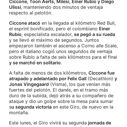
Ciccone, Toon Aerts, Milesi, Einer Rubio y Diego
Ulissi
, manteniendo dos minutos de ventaja
respecto al pelotón.
Ciccone atacó
en la llegada al kilómetro Red Bull,
el esprint bonificado, pero el colombiano
Einer
Rubio
, especialista escalador,
se pegó a su rueda
y se llevó el máximo de segundos. Juntos
empezaron también el ascenso a Corno alle Scale,
pero el italiano cogió unos segundos de ventaja
sobre Rubio a falta de seis kilómetros para el final
y se marchó en solitario
.
A falta de menos de dos kilómetros,
Ciccone fue
atrapado y adelantado por Felix Gall
(Decathlon)
y
Jonas Vingegaard
(Visma), los que venían más
fuertes del pelotón. El danés, en el tramo más
duro de la subida, dejó atrás a su compañero de
ataque y dio un golpe sobre la mesa para sumar
s
u segunda victoria
en este Giro, de nuevo en la
montaña.
Este lunes, el Giro vivirá su segunda
jornada de