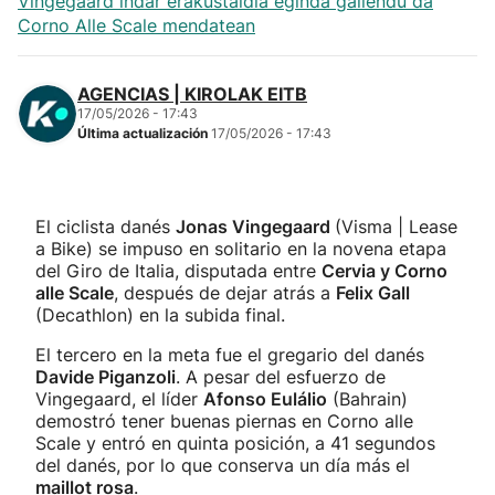
Vingegaard indar erakustaldia eginda gailendu da
Corno Alle Scale mendatean
AGENCIAS | KIROLAK EITB
17/05/2026 - 17:43
Última actualización
17/05/2026 - 17:43
El ciclista danés
Jonas Vingegaard
(Visma | Lease
a Bike) se impuso en solitario en la novena etapa
del Giro de Italia, disputada entre
Cervia y Corno
alle Scale
, después de dejar atrás a
Felix Gall
(Decathlon) en la subida final.
El tercero en la meta fue el gregario del danés
Davide Piganzoli
. A pesar del esfuerzo de
Vingegaard, el líder
Afonso Eulálio
(Bahrain)
demostró tener buenas piernas en Corno alle
Scale y entró en quinta posición, a 41 segundos
del danés, por lo que conserva un día más el
maillot rosa
.