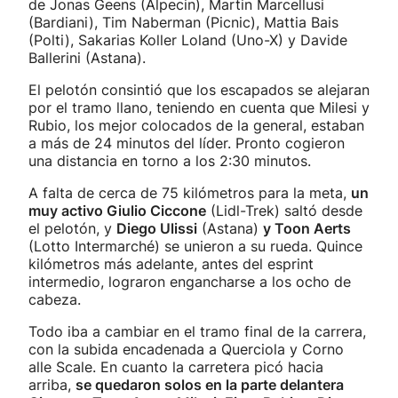
de Jonas Geens (Alpecin), Martin Marcellusi
(Bardiani), Tim Naberman (Picnic), Mattia Bais
(Polti), Sakarias Koller Loland (Uno-X) y Davide
Ballerini (Astana).
El pelotón consintió que los escapados se alejaran
por el tramo llano, teniendo en cuenta que Milesi y
Rubio, los mejor colocados de la general, estaban
a más de 24 minutos del líder. Pronto cogieron
una distancia en torno a los 2:30 minutos.
A falta de cerca de 75 kilómetros para la meta,
un
muy activo Giulio Ciccone
(Lidl-Trek) saltó desde
el pelotón, y
Diego Ulissi
(Astana)
y Toon Aerts
(Lotto Intermarché) se unieron a su rueda. Quince
kilómetros más adelante, antes del esprint
intermedio, lograron engancharse a los ocho de
cabeza.
Todo iba a cambiar en el tramo final de la carrera,
con la subida encadenada a Querciola y Corno
alle Scale. En cuanto la carretera picó hacia
arriba,
se quedaron solos en la parte delantera