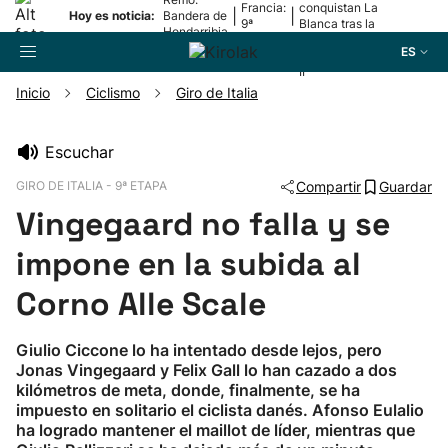
Francia:
conquistan La
|
|
Hoy es noticia:
Bandera de
9ª
Blanca tras la
Hondarribia
etapa
lesión de
ES
Mariezkurrena
II
Inicio
Ciclismo
Giro de Italia
Buscador
Escuchar
GIRO DE ITALIA - 9ª ETAPA
Compartir
Guardar
Fútbol
Vingegaard no falla y se
Pelota
impone en la subida al
Corno Alle Scale
Remo
Giulio Ciccone lo ha intentado desde lejos, pero
Baloncesto
Jonas Vingegaard y Felix Gall lo han cazado a dos
kilómetros de meta, donde, finalmente, se ha
impuesto en solitario el ciclista danés. Afonso Eulalio
Ciclismo
ha logrado mantener el maillot de líder, mientras que