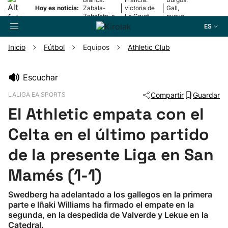
|
|
Hoy es noticia:
Zabala-
victoria de
Gall,
Zabaleta, a
Le Court-
nuevo
la final
Pienaar
líder
ES
Inicio
Fútbol
Equipos
Athletic Club
Buscador
Escuchar
LALIGA EA SPORTS
Compartir
Guardar
Fútbol
El Athletic empata con el
Pelota
Celta en el último partido
de la presente Liga en San
Remo
Mamés (1-1)
Baloncesto
Swedberg ha adelantado a los gallegos en la primera
parte e Iñaki Williams ha firmado el empate en la
Ciclismo
segunda, en la despedida de Valverde y Lekue en la
Catedral.