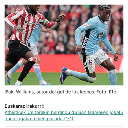
Herri-kirolak
Balonmano
Kirolak 360
Atletismo
Carreras de montaña
Más deportes
Iñaki Williams, autor del gol de los leones. Foto: Efe.
"Helmuga"
Euskaraz irakurri:
Athleticek Celtarekin berdindu du San Mamesen jokatu
duen Ligako azken partida (1-1)