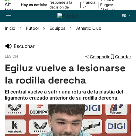
responde a la
Francia:
|
|
Hoy es noticia:
Burgos:
decisión de
7ª
4ª etapa
Oriamendi
etapa
ES
Inicio
Fútbol
Equipos
Athletic Club
Buscador
Escuchar
LESIÓN
Compartir
Guardar
Fútbol
Egiluz vuelve a lesionarse
Pelota
la rodilla derecha
El central vuelve a sufrir una rotura de la plastia del
Remo
ligamento cruzado anterior de su rodilla derecha.
Baloncesto
Ciclismo