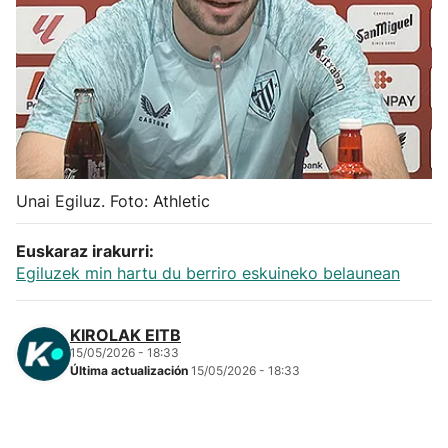
Herri-kirolak
Balonmano
Kirolak 360
Atletismo
Unai Egiluz. Foto: Athletic
Carreras de montaña
Euskaraz irakurri:
Egiluzek min hartu du berriro eskuineko belaunean
Más deportes
KIROLAK EITB
15/05/2026 - 18:33
"Helmuga"
Última actualización
15/05/2026 - 18:33