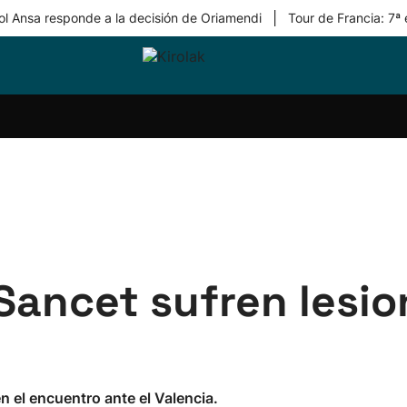
|
ol Ansa responde a la decisión de Oriamendi
Tour de Francia: 7ª
ri-
Balonmano
Kirolak
Atletismo
Carreras
Más
olak
360
de
deporte
Equipos
montaña
kolaritza
Competiciones
En
ri-
directo
otzea
Vídeos
ol Herri
por
atira
deporte
 Sancet sufren lesi
 el encuentro ante el Valencia.