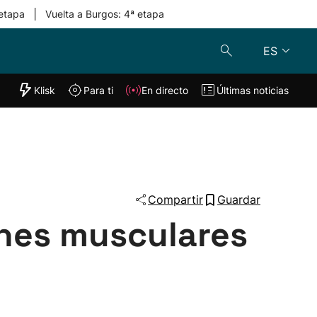
|
 etapa
Vuelta a Burgos: 4ª etapa
ES
"Helmuga"
Klisk
Para ti
En directo
Últimas noticias
Klisk
En directo
s
Para ti
Lo último
Compartir
Guardar
ones musculares