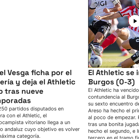
el Vesga ficha por el
El Athletic se
ería y deja el Athletic
Burgos (0-3)
b tras nueve
El Athletic ha vencid
contundencia al Burgo
mporadas
su sexto encuentro d
50 partidos disputados en
Areso ha hecho el pri
ra con el Athletic, el
al poco de empezar. 
ocampista vitoriano llega a un
tras una bonita jugad
o andaluz cuyo objetivo es volver
hecho el segundo, e I
máxima categoría.
tercero en el tramo fi