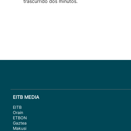
trascurrido dos minutos.
EITB MEDIA
EITB
Orain
ETBON
Gaztea
Makusi