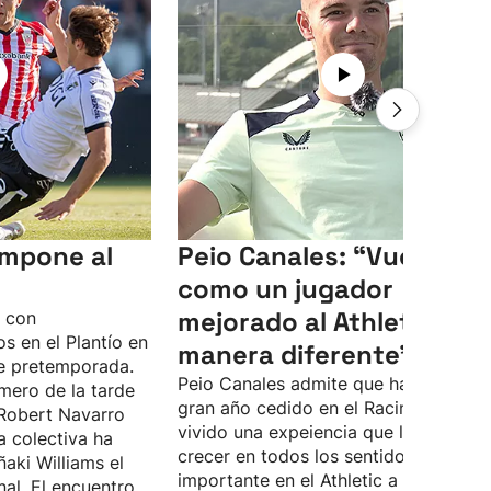
 impone al
Peio Canales: “Vuelvo
como un jugador
mejorado al Athletic, de
o con
s en el Plantío en
manera diferente”
e pretemporada.
Peio Canales admite que ha pasado 
mero de la tarde
gran año cedido en el Racing, donde 
Robert Navarro
vivido una expeiencia que le ha hech
a colectiva ha
crecer en todos los sentidos. Quiere 
ñaki Williams el
importante en el Athletic a las órdene
nal. El encuentro