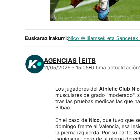
Euskaraz irakurri:
Nico Williamsek eta Sancetek 
AGENCIAS | EITB
11/05/2026 - 15:05
Última actualización
Los jugadores del
Athletic Club
Nic
musculares de grado "moderado", se
tras las pruebas médicas las que h
Bilbao.
En el caso de
Nico
, que tuvo que se
domingo frente al Valencia, esa lesi
la pierna izquierda. Por su parte,
Sa
isquiosural, pero de la pierna derec