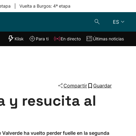
|
 etapa
Vuelta a Burgos: 4ª etapa
ES
"Helmuga"
Klisk
Para ti
En directo
Últimas noticias
Klisk
En directo
s
Para ti
Lo último
Compartir
Guardar
a y resucita al
 Valverde ha vuelto perder fuelle en la segunda