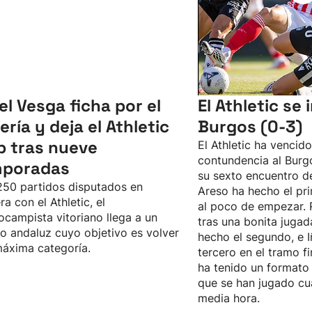
el Vesga ficha por el
El Athletic se
ería y deja el Athletic
Burgos (0-3)
b tras nueve
El Athletic ha vencid
contundencia al Burgo
mporadas
su sexto encuentro d
50 partidos disputados en
Areso ha hecho el pri
ra con el Athletic, el
al poco de empezar. 
ocampista vitoriano llega a un
tras una bonita jugad
o andaluz cuyo objetivo es volver
hecho el segundo, e I
máxima categoría.
tercero en el tramo fi
ha tenido un formato 
que se han jugado cu
media hora.