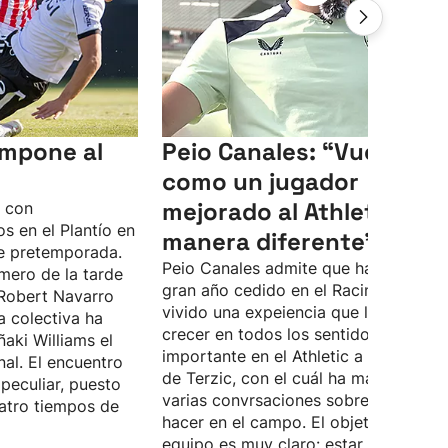
 impone al
Peio Canales: “Vuelvo
como un jugador
mejorado al Athletic, de
o con
s en el Plantío en
manera diferente”
e pretemporada.
Peio Canales admite que ha pasado 
mero de la tarde
gran año cedido en el Racing, donde 
Robert Navarro
vivido una expeiencia que le ha hech
a colectiva ha
crecer en todos los sentidos. Quiere 
ñaki Williams el
importante en el Athletic a las órdene
nal. El encuentro
de Terzic, con el cuál ha mantenido
peculiar, puesto
varias convrsaciones sobre lo que d
atro tiempos de
hacer en el campo. El objetivo del
equipo es muy claro: estar lo más