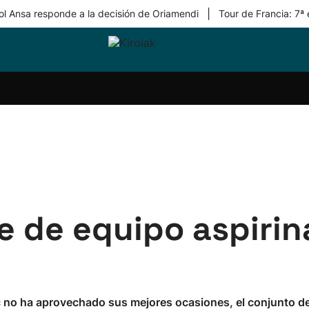
|
ol Ansa responde a la decisión de Oriamendi
Tour de Francia: 7ª
ri-
Balonmano
Kirolak
Atletismo
Carreras
Más
olak
360
de
deporte
Equipos
montaña
kolaritza
Competiciones
En
ri-
directo
otzea
Vídeos
ol Herri
por
atira
deporte
ce de equipo aspirin
ic no ha aprovechado sus mejores ocasiones, el conjunto de