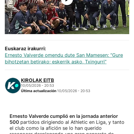
Herri-kirolak
Balonmano
Kirolak 360
Euskaraz irakurri:
Ernesto Valverde omendu dute San Mamesen: “Gure
Atletismo
bihotzetan betirako; eskerrik asko, Txingurri”
Carreras de montaña
KIROLAK EITB
10/05/2026 - 20:53
Más deportes
Última actualización
10/05/2026 - 20:53
"Helmuga"
Ernesto Valverde cumplió en la jornada anterior
500
partidos dirigiendo al Athletic en Liga, y tanto
el club como la afición se lo han querido