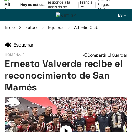
responde a la
Francia:
|
|
Hoy es noticia:
Burgos:
decisión de
7ª
4ª etapa
Oriamendi
etapa
ES
Inicio
Fútbol
Equipos
Athletic Club
Buscador
Escuchar
HOMENAJE
Compartir
Guardar
Fútbol
Ernesto Valverde recibe el
reconocimiento de San
Pelota
Mamés
Remo
Baloncesto
Ciclismo