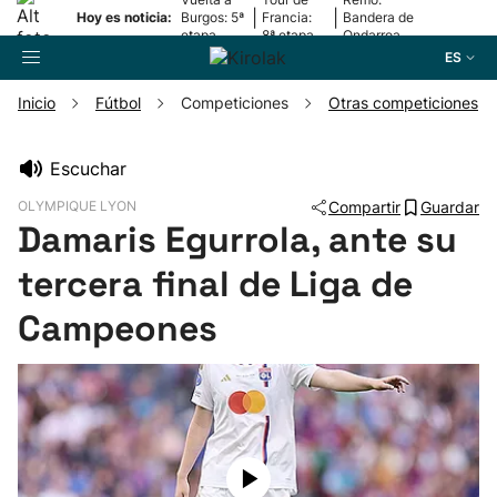
|
|
Hoy es noticia:
Burgos: 5ª
Francia:
Bandera de
etapa
8ª etapa
Ondarroa
ES
Inicio
Fútbol
Competiciones
Otras competiciones
Buscador
Escuchar
OLYMPIQUE LYON
Compartir
Guardar
Fútbol
Damaris Egurrola, ante su
tercera final de Liga de
Pelota
Campeones
Remo
Baloncesto
Ciclismo