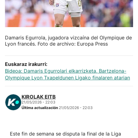
Herri-kirolak
Balonmano
Damaris Egurrola, jugadora vizcaína del Olympique de
Kirolak 360
Lyon francés. Foto de archivo: Europa Press
Atletismo
Euskaraz irakurri:
Bideoa: Damaris Egurrolari elkarrizketa, Bartzelona-
Carreras de montaña
Olympique Lyon Txapeldunen Ligako finalaren atarian
Más deportes
KIROLAK EITB
21/05/2026 - 22:03
Última actualización
21/05/2026 - 22:03
"Helmuga"
Este fin de semana se disputa la final de la Liga