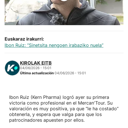
Herri-kirolak
Balonmano
Euskaraz irakurri:
Kirolak 360
Ibon Ruiz: “Sinetsita nengoen irabaziko nuela”
Atletismo
KIROLAK EITB
04/06/2026 - 15:01
Carreras de montaña
Última actualización
04/06/2026 - 15:01
Más deportes
Ibon Ruiz (Kern Pharma) logró ayer su primera
"Helmuga"
victoria como profesional en el Mercan'Tour. Su
valoración es muy positiva, ya que “le ha costado”
obtenerla, y espera que valga para que los
patrocinadores apuesten por ellos.