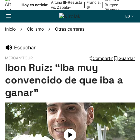
Altuna III-Rezusta
Francia:
|
|
Hoy es noticia:
Burgos:
vs. Zabala-
6ª
3ª etapa
Zabaleta
etapa
ES
Inicio
Ciclismo
Otras carreras
Buscador
Escuchar
MERCAN'TOUR
Compartir
Guardar
Fútbol
Ibon Ruiz: “Iba muy
convencido de que iba a
Pelota
ganar”
Remo
Baloncesto
Ciclismo