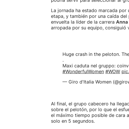
podría servir para seleccionar al gr
La jornada ha estado marcada por 
etapa, y también por una caída del 
envuelta la líder de la carrera
Anna 
arropada por su equipo, consiguió 
Huge crash in the peloton. Th
.
Maxi caduta nel gruppo: coinv
#WonderfulWomen
#WOW
pic
— Giro d'Italia Women (@gi
Al final, el grupo cabecero ha ll
sobre el pelotón, por lo que el esf
el máximo tiempo posible de cara a
solo en 5 segundos.