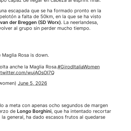
upo capaz de llegar en cabeza al esprint final.
una escapada que se ha formado pronto en la
pelotón a falta de 50km, en la que se ha visto
van der Breggen (SD Worx)
. La neerlandesa,
volver al grupo sin perder mucho tiempo.
e Maglia Rosa is down.
olta anche la Maglia Rosa.
#GirodItaliaWomen
.twitter.com/wujAOsOI7Q
rowomen)
June 5, 2026
egado a meta con apenas ocho segundos de margen
uerzo de
Longo Borghini
, que ha intentado recortar
 la general, ha dado escasos frutos al quedarse