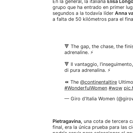
En la general, la italiana
Elisa Long
grupo que ha entrado en primer lug
segundos a la todavía líder
Anna va
a falta de 50 kilómetros para el fi
🔻 The gap, the chase, the fini
adrenaline. ⚡️
🔻 Il vantaggio, l’inseguimento
di pura adrenalina. ⚡️
⏪ The
@continentaltire
Ultimo
#WonderfulWomen
#wow
pic
— Giro d'Italia Women (@gi
Pietragavina,
una cota de tercera c
final, era la única prueba para las c