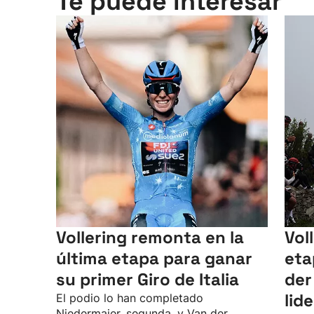
Te puede interesar
Vollering remonta en la
Vol
última etapa para ganar
eta
su primer Giro de Italia
der
lid
El podio lo han completado
Niedermaier, segunda, y Van der