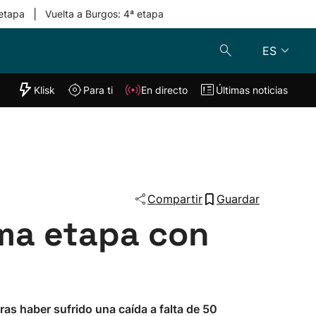
|
 etapa
Vuelta a Burgos: 4ª etapa
ES
"Helmuga"
Klisk
Para ti
En directo
Últimas noticias
Klisk
En directo
s
Para ti
Lo último
Compartir
Guardar
ima etapa con
as haber sufrido una caída a falta de 50