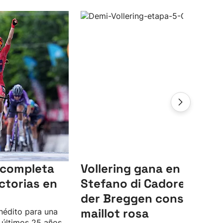
 completa
Vollering gana en Santo
ctorias en
Stefano di Cadore y Van
der Breggen conserva el
maillot rosa
inédito para una
s últimos 25 años.