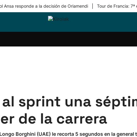
|
ol Ansa responde a la decisión de Oriamendi
Tour de Francia: 7ª
ri-
Balonmano
Kirolak
Atletismo
Carreras
Más
olak
360
de
deporte
Equipos
montaña
kolaritza
Competiciones
En
ri-
directo
otzea
Vídeos
ol Herri
por
atira
deporte
 al sprint una sépt
der de la carrera
ngo Borghini (UAE) le recorta 5 segundos en la general tr