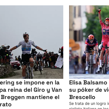
lering se impone en la
Elisa Balsamo
pa reina del Giro y Van
su póker de vi
 Breggen mantiene el
Brescello
erato
Se trata de un logro 
ciclista italiana en lo