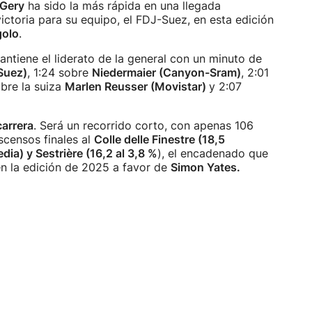
 Gery
ha sido la más rápida en una llegada
ctoria para su equipo, el FDJ-Suez, en esta edición
golo
.
antiene el liderato de la general con un minuto de
Suez)
, 1:24 sobre
Niedermaier (Canyon-Sram)
, 2:01
obre la suiza
Marlen Reusser (Movistar)
y 2:07
carrera
. Será un recorrido corto, con apenas 106
scensos finales al
Colle delle Finestre (18,5
dia) y Sestrière (16,2 al 3,8 %
), el encadenado que
 en la edición de 2025 a favor de
Simon Yates.