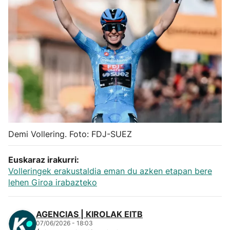
Herri-kirolak
Balonmano
Kirolak 360
Atletismo
Carreras de montaña
Demi Vollering. Foto: FDJ-SUEZ
Más deportes
Euskaraz irakurri:
Volleringek erakustaldia eman du azken etapan bere
lehen Giroa irabazteko
"Helmuga"
AGENCIAS | KIROLAK EITB
07/06/2026 - 18:03