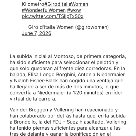
Kilometro
#GirodItaliaWomen
#WonderfulWomen
#wow
pic.twitter.com/TSllpTxS0x
— Giro d'Italia Women (@girowomen)
June 7, 2026
La subida inicial al Montoso, de primera categoría,
ha sido suficiente para seleccionar el pelotón y
que solo quedaran al frente diez corredoras. En la
bajada, Elisa Longo Borghini, Antonia Niedermaier
y Niamh Fisher-Black han cogido una ventaja que
ha llegado a ser de más de dos minutos, lo que
convertía a Niedermaier (a 1:20 minutos) en líder
virtual de la carrera.
Van der Breggen y Vollering han reaccionado y
han colaborado por detrás hasta que, en la subida
a Brondello, la del FDJ - Suez h asaltado. Vollering
ha tenido piernas suficientes para alcanzar a las
tres de delante y ganar la bonificación en el