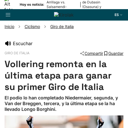
Arrillaga vs.
de Dubasin
|
Hoy es noticia:
Salsamendi-
(Osasuna) y
Bergara y Erasun
Valentini
ES
vs. Gaminde
(Alavés)
Inicio
Ciclismo
Giro de Italia
Buscador
Escuchar
GIRO DE ITALIA
Compartir
Guardar
Fútbol
Vollering remonta en la
Pelota
última etapa para ganar
su primer Giro de Italia
Remo
El podio lo han completado Niedermaier, segunda, y
Van der Breggen, tercera, y la última etapa se la ha
Baloncesto
llevado Longo Borghini.
Ciclismo