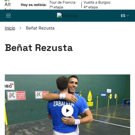
Tour de Francia:
Vuelta a Burgos:
|
Hoy es noticia:
7ª etapa
4ª etapa
ES
Inicio
Beñat Rezusta
Buscador
Beñat Rezusta
Fútbol
Pelota
Remo
Baloncesto
Ciclismo