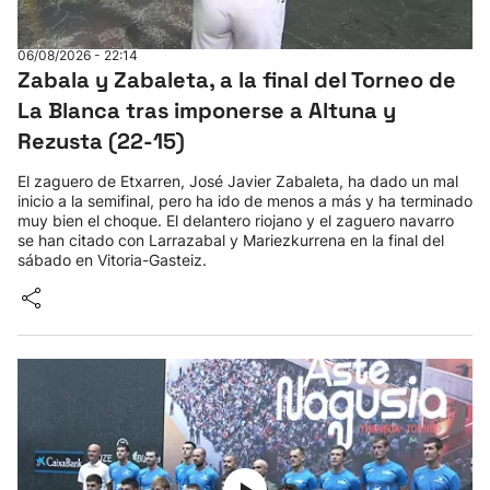
Herri-kirolak
06/08/2026 - 22:14
Zabala y Zabaleta, a la final del Torneo de
Balonmano
La Blanca tras imponerse a Altuna y
Rezusta (22-15)
Kirolak 360
El zaguero de Etxarren, José Javier Zabaleta, ha dado un mal
inicio a la semifinal, pero ha ido de menos a más y ha terminado
Atletismo
muy bien el choque. El delantero riojano y el zaguero navarro
se han citado con Larrazabal y Mariezkurrena en la final del
sábado en Vitoria-Gasteiz.
Carreras de montaña
Más deportes
"Helmuga"