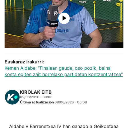
Herri-kirolak
Balonmano
Kirolak 360
Atletismo
Euskaraz irakurri:
Kemen Aldabe: “Finalean gaude, oso pozik, baina
Carreras de montaña
kosta egiten zait horrelako partidetan kontzentratzea”
Más deportes
KIROLAK EITB
09/06/2026 - 00:08
"Helmuga"
Última actualización
09/06/2026 - 00:08
Aldabe y Barrenetxea IV han ganado a Goikoetxea