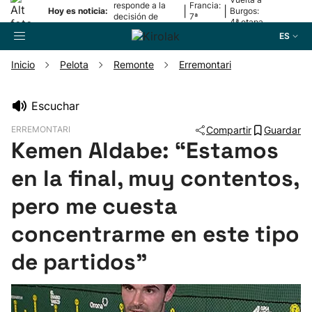
responde a la
Francia:
|
|
Hoy es noticia:
Burgos:
decisión de
7ª
4ª etapa
Oriamendi
etapa
ES
Inicio
Pelota
Remonte
Erremontari
Buscador
Escuchar
ERREMONTARI
Compartir
Guardar
Fútbol
Kemen Aldabe: “Estamos
en la final, muy contentos,
Pelota
pero me cuesta
Remo
concentrarme en este tipo
Baloncesto
de partidos”
Ciclismo