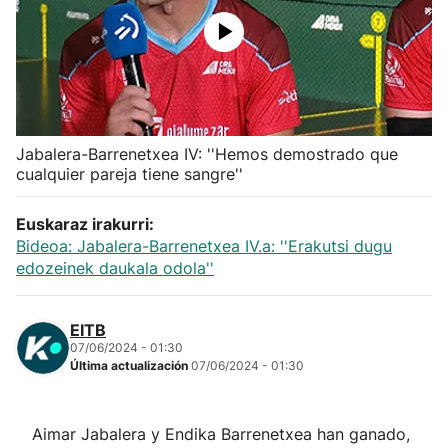
Herri-kirolak
Balonmano
Kirolak 360
Jabalera-Barrenetxea IV: ''Hemos demostrado que
cualquier pareja tiene sangre''
Atletismo
Euskaraz irakurri:
Bideoa: Jabalera-Barrenetxea IV.a: ''Erakutsi dugu
Carreras de montaña
edozeinek daukala odola''
Más deportes
EITB
07/06/2024 - 01:30
"Helmuga"
Última actualización
07/06/2024 - 01:30
Aimar Jabalera y Endika Barrenetxea han ganado,