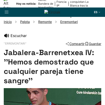
Francia:
conquistan La
|
|
Hoy es noticia:
Bandera de
9ª
Blanca tras la
Hondarribia
etapa
lesión de
ES
Mariezkurrena
II
Inicio
Pelota
Remonte
Erremontari
Buscador
Escuchar
''ERREMONTARI''
Compartir
Guardar
Fútbol
Jabalera-Barrenetxea IV:
Pelota
''Hemos demostrado que
cualquier pareja tiene
Remo
sangre''
Baloncesto
Ciclismo