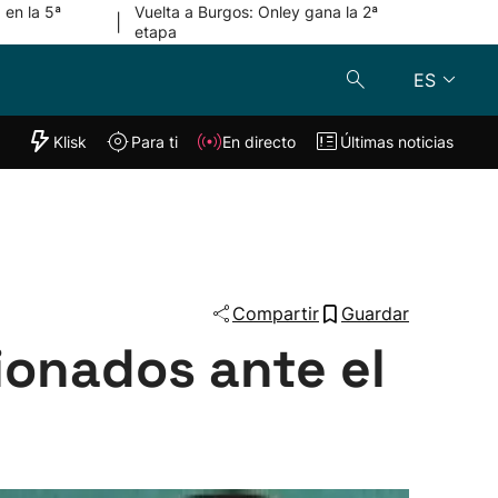
 en la 5ª
Vuelta a Burgos: Onley gana la 2ª
|
etapa
ES
"Helmuga"
Klisk
Para ti
En directo
Últimas noticias
Klisk
En directo
s
Para ti
Lo último
Compartir
Guardar
sionados ante el