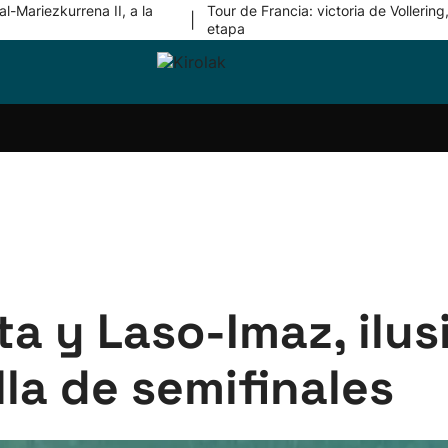
l-Mariezkurrena II, a la
Tour de Francia: victoria de Vollering,
|
etapa
ri-
Balonmano
Kirolak
Atletismo
Carreras
Más
olak
360
de
deporte
Equipos
montaña
kolaritza
Competiciones
En
ri-
directo
otzea
Vídeos
ol Herri
por
atira
deporte
ta y Laso-Imaz, ilu
illa de semifinales