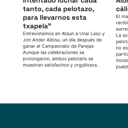
intentado luchar cada
Alb
tanto, cada pelotazo,
cál
para llevarnos esta
El ma
recib
txapela”
aurre
Entrevistamos en Ataun a Unai Laso y
La so
Jon Ander Albisu, un día después de
pelot
ganar el Campeonato de Parejas
no es
Aunque las celebraciones se
parti
prolongaron, ambos pelotaris se
mostr
muestran satisfechos y orgullosos.
puebl