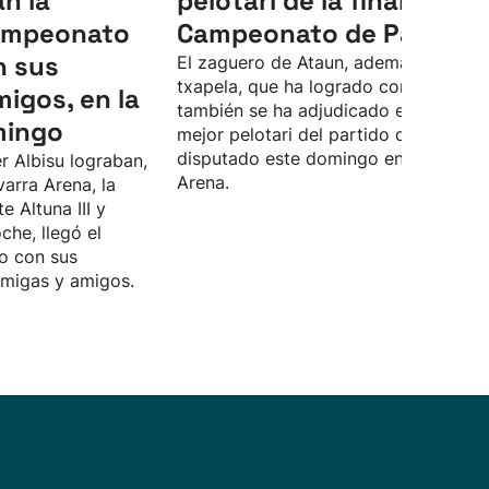
an la
pelotari de la final del
Campeonato
Campeonato de Parejas
n sus
El zaguero de Ataun, además de la
txapela, que ha logrado con Unai Las
migos, en la
también se ha adjudicado el premio a
mingo
mejor pelotari del partido definitivo,
disputado este domingo en el Navarr
r Albisu lograban,
Arena.
varra Arena, la
te Altuna III y
che, llegó el
o con sus
amigas y amigos.