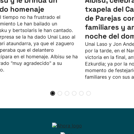
isu y le brinda un
Albisu, celebr
ido homenaje
txapela del 
de Parejas co
l tiempo no ha frustrado el
imiento Le han bailado un
familiares y a
sku y bertsolaris le han cantado.
noche del do
rpresa se la ha dado Unai Laso al
ari ataundarra, ya que el zaguero
Unai Laso y Jon Ande
peraba que el delantero
por la tarde, en el Na
cipara en el homenaje. Albisu se ha
victoria en la final, an
ado "muy agradecido" a su
Ezkurdia; ya por la no
o.
momento de festejarl
familiares y con sus 